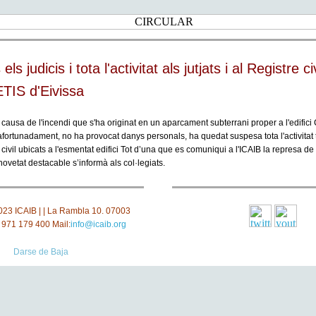
s judicis i tota l'activitat als jutjats i al Registre ci
CETIS d'Eivissa
 causa de l'incendi que s'ha originat en un aparcament subterrani proper a l'edifici
afortunadament, no ha provocat danys personals, ha quedat suspesa tota l'activitat ta
civil ubicats a l'esmentat edifici Tot d’una que es comuniqui a l'ICAIB la represa de l'
novetat destacable s’informà als col·legiats.
2023
ICAIB |
| La Rambla 10. 07003
. 971 179 400 Mail:
info@icaib.org
Darse de Baja