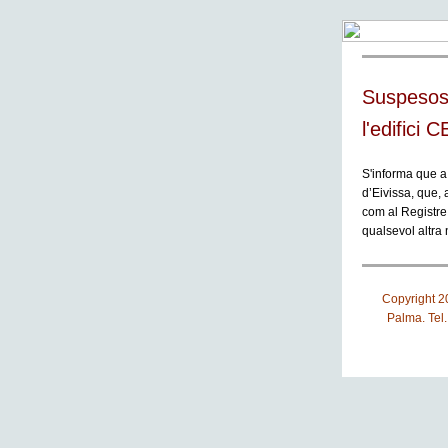
Suspesos el
l'edifici 
S'informa que a
d’Eivissa, que, 
com al Registre 
qualsevol altra 
Copyright 
Palma. Tel