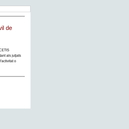
vil de
 CETIS
nt als jutjats
activitat o