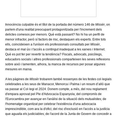
Innocència culpable és el títol de la portada del número 146 de
Missèr
, on
parlem d'una realitat preocupant protagonitzada per l'increment dels
delictes comesos per menors. Què està passant? No hi ha un perfil de
menor infractor, però sí factors de risc, destaquen els experts. Entre tots
ells, coincideixen a l'uníson els professionals consultats per
Missèr
,
destaca el mal ús i l'accés a contingut inadequat a les xarxes i Internet.
Què es pot fer per revertir la tendència? Fiscals, advocats, psicòlegs,
educadors socials i altres professionals comparteixen les seves reflexions
sobre això i lamenten, alhora, la manca de recursos per posar algunes
mesures en marxa.
A les pàgines de
Missè
r trobarem també ressenyes de les festes col·legials
celebrades a les seus de Manacor, Menorca i Palma i un resum d’allò que
va passar al Col·legi el 2024. Donem compte, a més, del nou reglament
d'empara aprovat pel Ple d'Advocacia Espanyola; del compromís de
l'Eurocambra per avançar en l'anàlisi de la situació dels mutualistes; de
l'homenatge organitzat per celebrar l'existència d'una advocacia
imprescindible, com ara la d'ofici; del risc d'exclusió en l'accés a la justícia
que aguaita els justiciables; de l'acord de la Junta de Govern de concedir a