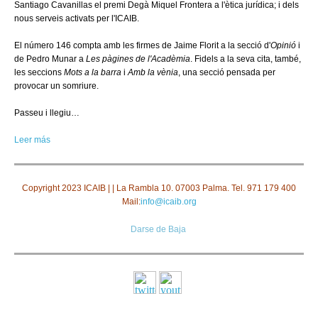
Santiago Cavanillas el premi Degà Miquel Frontera a l'ètica jurídica; i dels
nous serveis activats per l'ICAIB.
El número 146 compta amb les firmes de Jaime Florit a la secció d'
Opinió
i
de Pedro Munar a
Les pàgines de l'Acadèmia
. Fidels a la seva cita, també,
les seccions
Mots a la barra
i
Amb la vènia
, una secció pensada per
provocar un somriure.
Passeu i llegiu…
Leer más
Copyright 2023
ICAIB |
| La Rambla 10. 07003 Palma. Tel. 971 179 400
Mail:
info@icaib.org
Darse de Baja