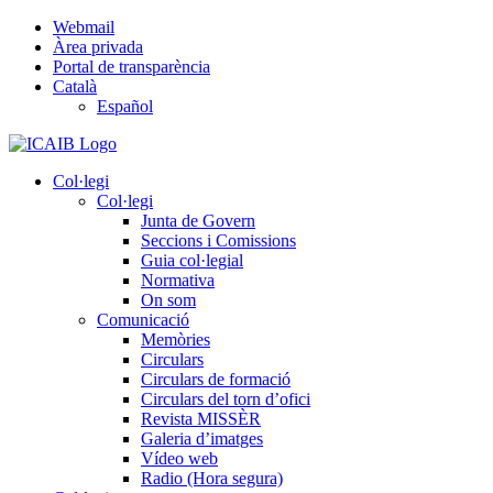
Skip
Webmail
to
Àrea privada
content
Portal de transparència
Català
Español
Col·legi
Col·legi
Junta de Govern
Seccions i Comissions
Guia col·legial
Normativa
On som
Comunicació
Memòries
Circulars
Circulars de formació
Circulars del torn d’ofici
Revista MISSÈR
Galeria d’imatges
Vídeo web
Radio (Hora segura)