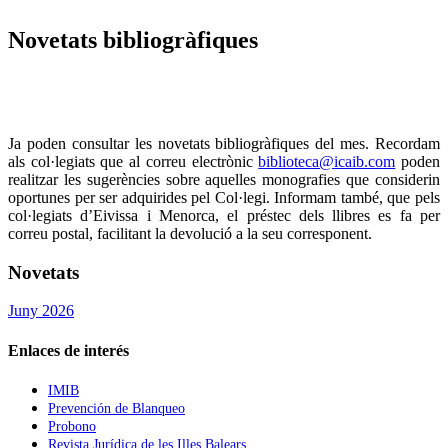
Novetats bibliogràfiques
Ja poden consultar les novetats bibliogràfiques del mes. Recordam
als col·legiats que al correu electrònic
biblioteca@icaib.com
poden
realitzar les sugerències sobre aquelles monografies que considerin
oportunes per ser adquirides pel Col·legi. Informam també, que pels
col·legiats d’Eivissa i Menorca, el préstec dels llibres es fa per
correu postal, facilitant la devolució a la seu corresponent.
Novetats
Juny 2026
Enlaces de interés
IMIB
Prevención de Blanqueo
Probono
Revista Jurídica de les Illes Balears