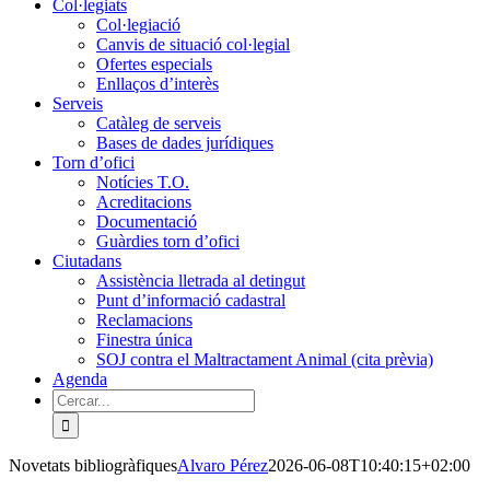
Col·legiats
Col·legiació
Canvis de situació col·legial
Ofertes especials
Enllaços d’interès
Serveis
Catàleg de serveis
Bases de dades jurídiques
Torn d’ofici
Notícies T.O.
Acreditacions
Documentació
Guàrdies torn d’ofici
Ciutadans
Assistència lletrada al detingut
Punt d’informació cadastral
Reclamacions
Finestra única
SOJ contra el Maltractament Animal (cita prèvia)
Agenda
Cerca
…
Novetats bibliogràfiques
Alvaro Pérez
2026-06-08T10:40:15+02:00