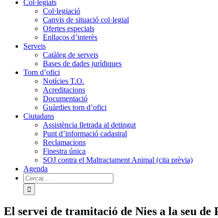
Col·legiats
Col·legiació
Canvis de situació col·legial
Ofertes especials
Enllaços d’interès
Serveis
Catàleg de serveis
Bases de dades jurídiques
Torn d’ofici
Notícies T.O.
Acreditacions
Documentació
Guàrdies torn d’ofici
Ciutadans
Assistència lletrada al detingut
Punt d’informació cadastral
Reclamacions
Finestra única
SOJ contra el Maltractament Animal (cita prèvia)
Agenda
Cerca
…
El servei de tramitació de Nies a la seu d