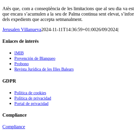
Atès que, com a conseqüència de les limitacions que al seu dia va est
que encara s’acumulen a la seu de Palma continua sent elevat, s’infor
dels expedients que accepta setmanalment.
Jerusalen Villanueva
2024-11-11T14:36:59+01:00
26/09/2024
|
Enlaces de interés
IMIB
Prevención de Blanqueo
Probono
Revista Jurídica de les Illes Balears
GDPR
Política de cookies
Política de privacidad
Portal de privacidad
Compliance
Compliance