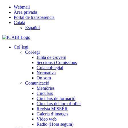
Skip
Webmail
to
Àrea privada
content
Portal de transparència
Català
Español
Col·legi
Col·legi
Junta de Govern
Seccions i Comissions
Guia col·legial
Normativa
On som
Comunicació
Memòries
Circulars
Circulars de formació
Circulars del torn d’ofici
Revista MISSÈR
Galeria d’imatges
Vídeo web
Radio (Hora segura)