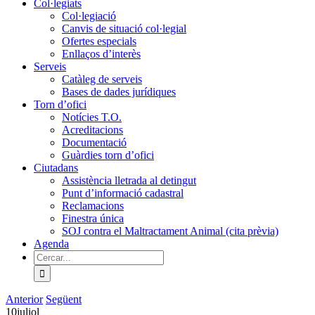
Col·legiats
Col·legiació
Canvis de situació col·legial
Ofertes especials
Enllaços d’interès
Serveis
Catàleg de serveis
Bases de dades jurídiques
Torn d’ofici
Notícies T.O.
Acreditacions
Documentació
Guàrdies torn d’ofici
Ciutadans
Assistència lletrada al detingut
Punt d’informació cadastral
Reclamacions
Finestra única
SOJ contra el Maltractament Animal (cita prèvia)
Agenda
Cerca
…
Anterior
Següent
10
juliol