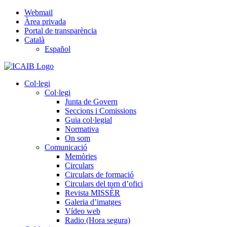
Skip
Webmail
to
Àrea privada
content
Portal de transparència
Català
Español
Col·legi
Col·legi
Junta de Govern
Seccions i Comissions
Guia col·legial
Normativa
On som
Comunicació
Memòries
Circulars
Circulars de formació
Circulars del torn d’ofici
Revista MISSÈR
Galeria d’imatges
Vídeo web
Radio (Hora segura)