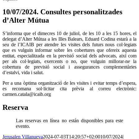
10/07/2024. Consultes personalitzades
d’Alter Mútua
S’informa que el dimecres 10 de juliol, de les 10 a les 15 hores, el
delegat d’Alter Mútua a les Illes Balears, Eduard Codina estarà a la
seu de l’ICAIB per atendre les visites dels futurs nous col·legiats
que es vulguin informar sobre les cobertures que ofereix aquesta
entitat, especialitzada en la previsió social dels advocats, així com
per als col·legiats, exercents o no, que vulguin millorar-ne la
cobertura de previsió social i assegurances complementàries
d’estalvi, vida i salut.
Per a una òptima organització de les visites i evitar temps d’espera,
es recomana sol·licitar cita prèvia al correu electrònic:
carmen.catala@icaib.org
Reserva
Las reservas en línea no están disponibles para este
evento.
Jerusalen Villanueva
2024-07-03T14:20:57+02:00
10/07/2024
|