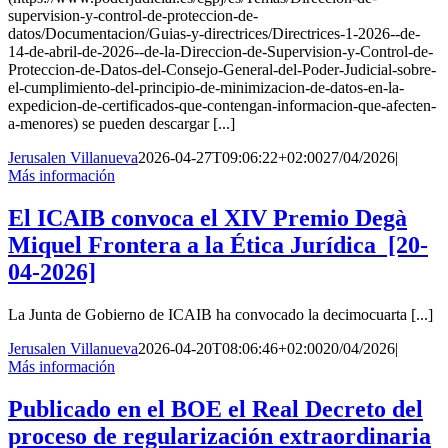
supervision-y-control-de-proteccion-de-
datos/Documentacion/Guias-y-directrices/Directrices-1-2026--de-
14-de-abril-de-2026--de-la-Direccion-de-Supervision-y-Control-de-
Proteccion-de-Datos-del-Consejo-General-del-Poder-Judicial-sobre-
el-cumplimiento-del-principio-de-minimizacion-de-datos-en-la-
expedicion-de-certificados-que-contengan-informacion-que-afecten-
a-menores) se pueden descargar [...]
Jerusalen Villanueva
2026-04-27T09:06:22+02:00
27/04/2026
|
Más información
El ICAIB convoca el XIV Premio Degà
Miquel Frontera a la Ética Jurídica [20-
04-2026]
La Junta de Gobierno de ICAIB ha convocado la decimocuarta [...]
Jerusalen Villanueva
2026-04-20T08:06:46+02:00
20/04/2026
|
Más información
Publicado en el BOE el Real Decreto del
proceso de regularización extraordinaria