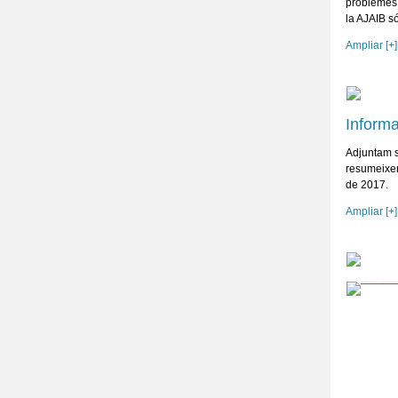
problemes q
la AJAIB s
Ampliar [+]
Informa
Adjuntam s
resumeixen
de 2017.
Ampliar [+]