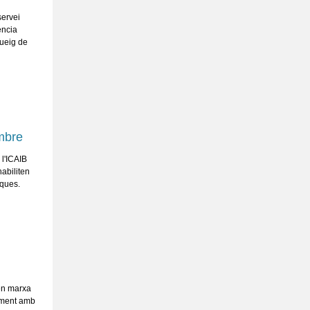
servei
ència
queig de
mbre
 l'ICAIB
abiliten
iques.
 en marxa
tament amb