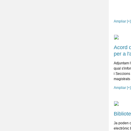
Ampliar [+]
Acord d
per a l
Adjuntam l
qual s'info
i Seccions
magistrats
Ampliar [+]
Bibliot
Ja poden c
electrònic