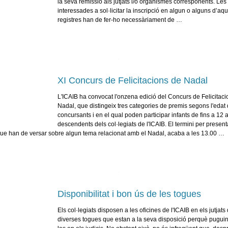
la seva remissió als jutjats i/o organismes corresponents. Le
interessades a sol·licitar la inscripció en algun o alguns d’aq
registres han de fer-ho necessàriament de …
XI Concurs de Felicitacions de Nadal
L'ICAIB ha convocat l'onzena edició del Concurs de Felicitac
Nadal, que distingeix tres categories de premis segons l'edat 
concursants i en el qual poden participar infants de fins a 12 
descendents dels col·legiats de l'ICAIB. El termini per present
que han de versar sobre algun tema relacionat amb el Nadal, acaba a les 13.00 …
Disponibilitat i bon ús de les togues
Els col·legiats disposen a les oficines de l'ICAIB en els jutjats
diverses togues que estan a la seva disposició perquè pugui