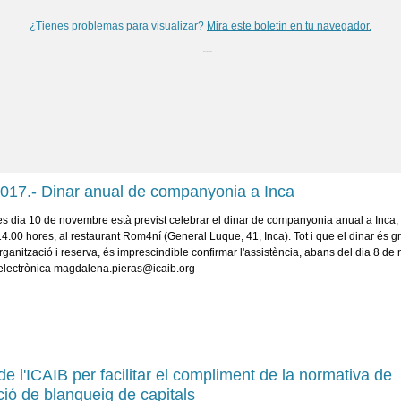
¿Tienes problemas para visualizar?
Mira este boletín en tu navegador.
2017.- Dinar anual de companyonia a Inca
es dia 10 de novembre està previst celebrar el dinar de companyonia anual a Inca, 
 14.00 hores, al restaurant Rom4ní (General Luque, 41, Inca). Tot i que el dinar és gra
rganització i reserva, és imprescindible confirmar l'assistència, abans del dia 8 d
 electrònica magdalena.pieras@icaib.org
de l'ICAIB per facilitar el compliment de la normativa de
ió de blanqueig de capitals