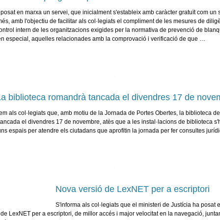
 posat en marxa un servei, que inicialment s'estableix amb caràcter gratuït com un 
més, amb l'objectiu de facilitar als col·legiats el compliment de les mesures de dilig
ontrol intern de les organitzacions exigides per la normativa de prevenció de blan
, en especial, aquelles relacionades amb la comprovació i verificació de que …
La biblioteca romandrà tancada el divendres 17 de nove
 als col·legiats que, amb motiu de la Jornada de Portes Obertes, la biblioteca de
ancada el divendres 17 de novembre, atès que a les instal·lacions de biblioteca s'h
s espais per atendre els ciutadans que aprofitin la jornada per fer consultes juríd
Nova versió de LexNET per a escriptori
S'informa als col·legiats que el ministeri de Justícia ha posat
 de LexNET per a escriptori, de millor accés i major velocitat en la navegació, jun