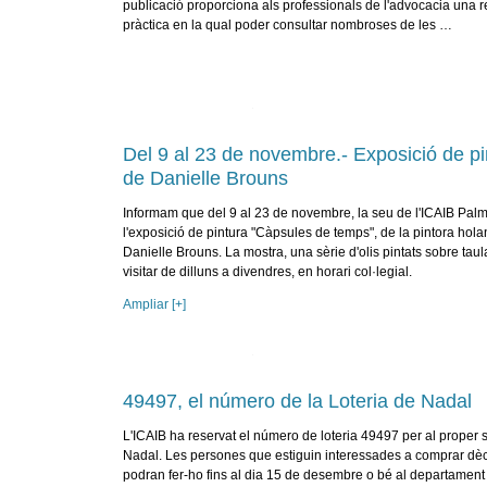
publicació proporciona als professionals de l'advocacia una r
pràctica en la qual poder consultar nombroses de les …
Del 9 al 23 de novembre.- Exposició de pi
de Danielle Brouns
Informam que del 9 al 23 de novembre, la seu de l'ICAIB Palm
l'exposició de pintura "Càpsules de temps", de la pintora hol
Danielle Brouns. La mostra, una sèrie d'olis pintats sobre taul
visitar de dilluns a divendres, en horari col·legial.
Ampliar [+]
49497, el número de la Loteria de Nadal
L'ICAIB ha reservat el número de loteria 49497 per al proper 
Nadal. Les persones que estiguin interessades a comprar dè
podran fer-ho fins al dia 15 de desembre o bé al departament