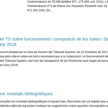
d'administració de l'ICAIB (telèfon 971. 179.400, ext. 1011), o
l'Administració nº 6 de Palma (Av. Alejandro Rosselló núm 18.
971 462 258). Els …
el TS sobre funcionament i composició de les Sales i S
'any 2018
'acord adoptat per la Sala de Govern del Tribunal Suprem, de 10 d'octubre de 2017
rma dels criteris sobre els torns necessaris per a la composició i el funcionament d
 del Tribunal Suprem, així com de l'assignació de les Ponències que hagin de turna
 en l'any 2018.
eca: novetats bibliogràfiques
onsultar les novetats bibliogràfiques d’aquest mes. Recordam als col·legiats que a
 biblioteca@icaib.org poden realitzar les sugerències sobre aquelles monografies 