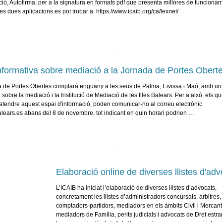
ció, Autofirma, per a la signatura en formats pdf que presenta millores de funciona
les dues aplicacions es pot trobar a: https://www.icaib.org/ca/lexnet/
nformativa sobre mediació a la Jornada de Portes Obert
 de Portes Obertes comptarà enguany a les seus de Palma, Eivissa i Maó, amb un
 sobre la mediació i la Institució de Mediació de les Illes Balears. Per a això, els qu
 atendre aquest espai d'informació, poden comunicar-ho al correu electrònic
lears.es abans del 8 de novembre, tot indicant en quin horari podrien …
Elaboració online de diverses llistes d'ad
L’ICAIB ha iniciat l’elaboració de diverses llistes d’advocats,
concretament les llistes d’administradors concursals, àrbitres,
comptadors-partidors, mediadors en els àmbits Civil i Mercanti
mediadors de Família, perits judicials i advocats de Dret estr