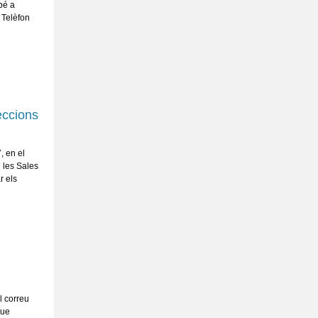
 bé a
 Telèfon
eccions
, en el
e les Sales
r els
l correu
que