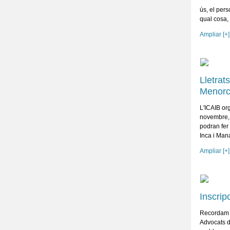
ús, el pers
qual cosa
Ampliar [+]
Lletrat
Menorc
L'ICAIB or
novembre, d
podran fer 
Inca i Man
Ampliar [+]
Inscrip
Recordam a
Advocats de