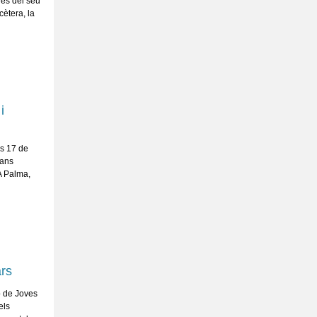
rés del seu
cètera, la
i
es 17 de
dans
 A Palma,
ars
ó de Joves
els