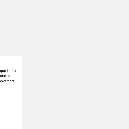
que tindrà
tuït, a
e novembre,