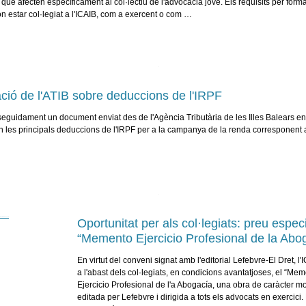
ue afecten específicament al col·lectiu de l'advocacia jove. Els requisits per forma
ón estar col·legiat a l'ICAIB, com a exercent o com …
ció de l'ATIB sobre deduccions de l'IRPF
eguidament un document enviat des de l'Agència Tributària de les Illes Balears en
 les principals deduccions de l'IRPF per a la campanya de la renda corresponent a 
Oportunitat per als col·legiats: preu especi
“Memento Ejercicio Profesional de la Abo
En virtut del conveni signat amb l'editorial Lefebvre-El Dret, l
a l'abast dels col·legiats, en condicions avantatjoses, el “Me
Ejercicio Profesional de l'a Abogacía, una obra de caràcter mol
editada per Lefebvre i dirigida a tots els advocats en exercici.