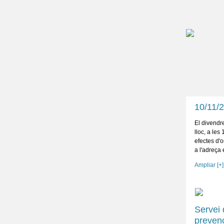
10/11/
El divendr
lloc, a les
efectes d'o
a l'adreça
Ampliar [+]
Servei 
prevenc