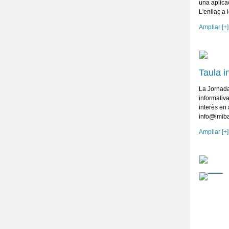
una aplica
L'enllaç a 
Ampliar [+]
Taula i
La Jornada
informativa
interès en
info@imiba
Ampliar [+]