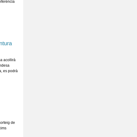
eferència
ntura
a acollirà
andesa
a, es podrà
sorteig de
cims