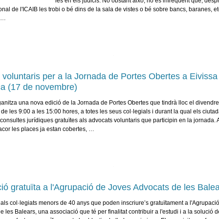
les en els judicis. No obstant això, no és infreqüent que, desp
onal de l'ICAIB les trobi o bé dins de la sala de vistes o bé sobre bancs, baranes, et
, …
s voluntaris per a la Jornada de Portes Obertes a Eivissa 
a (17 de novembre)
ganitza una nova edició de la Jornada de Portes Obertes que tindrà lloc el divendr
e les 9:00 a les 15:00 hores, a totes les seus col·legials i durant la qual els ciuta
consultes jurídiques gratuïtes als advocats voluntaris que participin en la jornada.
acor les places ja estan cobertes, …
ció gratuïta a l'Agrupació de Joves Advocats de les Bale
ls col·legiats menors de 40 anys que poden inscriure’s gratuïtament a l'Agrupaci
 les Balears, una associació que té per finalitat contribuir a l'estudi i a la solució d