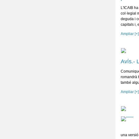
L'ICAIB ha
col·legial 
deguda i c
capitals i
Ampliar [+]
Avís.- 
Comuniquem
romandrà t
també algun
Ampliar [+]
una versió