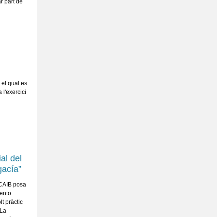
r part de
 el qual es
l'exercici
al del
gacía”
'ICAIB posa
mento
t pràctic
 La