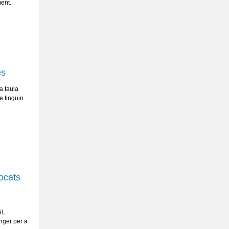
ment.
es
a taula
e tinguin
vocats
l,
anger per a