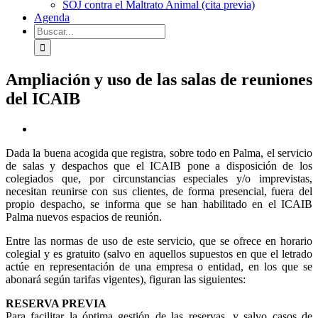
SOJ contra el Maltrato Animal (cita previa)
Agenda
Buscar:
Ampliación y uso de las salas de reuniones
del ICAIB
Ver
imagen
Dada la buena acogida que registra, sobre todo en Palma, el servicio
más
de salas y despachos que el ICAIB pone a disposición de los
grande
colegiados que, por circunstancias especiales y/o imprevistas,
necesitan reunirse con sus clientes, de forma presencial, fuera del
propio despacho, se informa que se han habilitado en el ICAIB
Palma nuevos espacios de reunión.
Entre las normas de uso de este servicio, que se ofrece en horario
colegial y es gratuito (salvo en aquellos supuestos en que el letrado
actúe en representación de una empresa o entidad, en los que se
abonará según tarifas vigentes), figuran las siguientes:
RESERVA PREVIA
Para facilitar la óptima gestión de las reservas, y salvo casos de