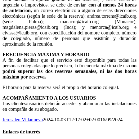
urgencia o imprevistos, se debe de enviar,
con al menos 24 horas
de antelación,
un correo electrónico a alguna de estas direcciones
electrónicas (según la sede de la reserva): andrea.torrens@icaib.org
(sede Palma); manacor@icaib.org (Manacor);
magdalena.pieras@icaib.org (Inca); y menorca@icaib.org e
eivissa@icaib.org, con especificación del nombre completo, número
de colegiado, número de personas que asistirán y duración
aproximada de la reunión.
FRECUENCIA MÁXIMA Y HORARIO
A fin de facilitar que el servicio esté disponible para todas las
personas colegiadas que lo precisen, la frecuencia máxima de uso
no
podrá superar las dos reservas semanales, ni las dos horas
máximo por reserva.
El horario para la reserva será el propio del horario colegial.
ACOMPAÑAMIENTO A LOS USUARIOS
Los clientes/usuarios deberán acceder y abandonar las instalaciones
en compañía de su abogado.
Jerusalen Villanueva
2024-10-03T12:17:02+02:00
16/09/2024
|
Enlaces de interés