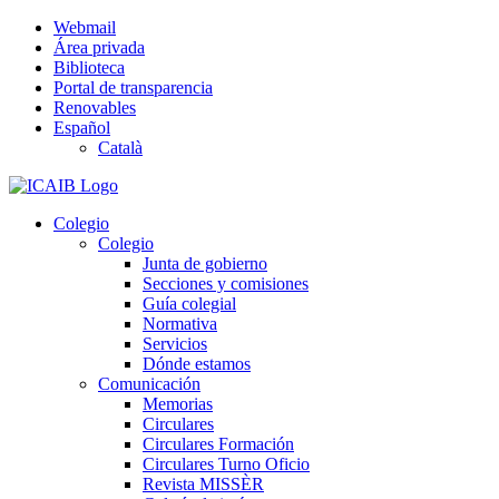
Saltar
Webmail
al
Área privada
contenido
Biblioteca
Portal de transparencia
Renovables
Español
Català
Colegio
Colegio
Junta de gobierno
Secciones y comisiones
Guía colegial
Normativa
Servicios
Dónde estamos
Comunicación
Memorias
Circulares
Circulares Formación
Circulares Turno Oficio
Revista MISSÈR