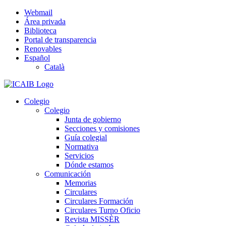
Saltar
Webmail
al
Área privada
contenido
Biblioteca
Portal de transparencia
Renovables
Español
Català
Colegio
Colegio
Junta de gobierno
Secciones y comisiones
Guía colegial
Normativa
Servicios
Dónde estamos
Comunicación
Memorias
Circulares
Circulares Formación
Circulares Turno Oficio
Revista MISSÈR