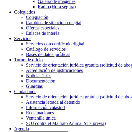
Galería de imágenes
Radio (Hora segura)
Colegiados
Colegiación
Cambios de situación colegial
Ofertas especiales
Enlaces de interés
Servicios
Servicios con certificado digital
Catálogo de servicios
Bases de datos jurídicas
Turno de oficio
Servicio de orientación jurídica gratuita (solicitud de abo
Acreditación de justificaciones
Noticias T.O.
Documentación
Guardias
Ciudadanos
Servicio de orientación jurídica gratuita (solicitud de abo
Asistencia letrada al detenido
Información catastral
Reclamaciones
Ventanilla única
SOJ contra el Maltrato Animal (cita previa)
Agenda