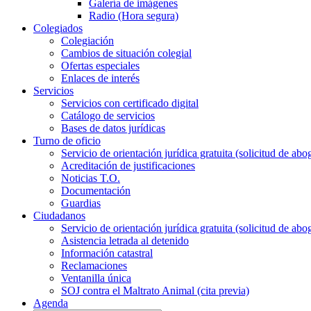
Galería de imágenes
Radio (Hora segura)
Colegiados
Colegiación
Cambios de situación colegial
Ofertas especiales
Enlaces de interés
Servicios
Servicios con certificado digital
Catálogo de servicios
Bases de datos jurídicas
Turno de oficio
Servicio de orientación jurídica gratuita (solicitud de abo
Acreditación de justificaciones
Noticias T.O.
Documentación
Guardias
Ciudadanos
Servicio de orientación jurídica gratuita (solicitud de abo
Asistencia letrada al detenido
Información catastral
Reclamaciones
Ventanilla única
SOJ contra el Maltrato Animal (cita previa)
Agenda