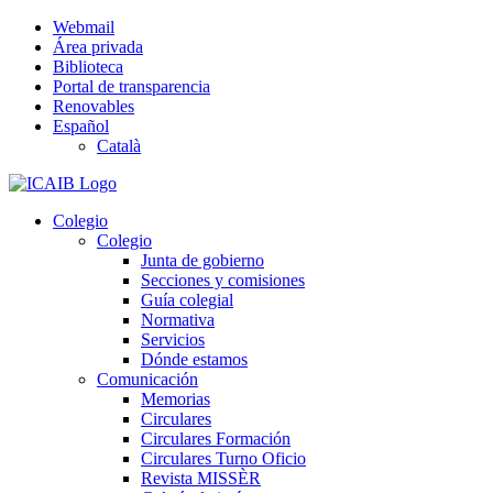
Saltar
Webmail
al
Área privada
contenido
Biblioteca
Portal de transparencia
Renovables
Español
Català
Colegio
Colegio
Junta de gobierno
Secciones y comisiones
Guía colegial
Normativa
Servicios
Dónde estamos
Comunicación
Memorias
Circulares
Circulares Formación
Circulares Turno Oficio
Revista MISSÈR