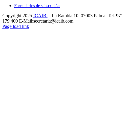
Formularios de subscrición
Copyright 2025
ICAIB |
| La Rambla 10. 07003 Palma. Tel. 971
179 400 E-Mail:secretaria@icaib.com
Instagram
X
Flickr
Facebook
LinkedIn
Page load link
Ir
a
Arriba