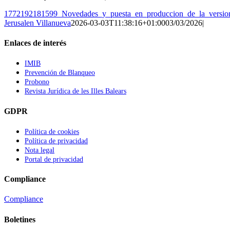
1772192181599_Novedades_y_puesta_en_produccion_de_la_version_
Jerusalen Villanueva
2026-03-03T11:38:16+01:00
03/03/2026
|
Enlaces de interés
IMIB
Prevención de Blanqueo
Probono
Revista Jurídica de les Illes Balears
GDPR
Política de cookies
Política de privacidad
Nota legal
Portal de privacidad
Compliance
Compliance
Boletines