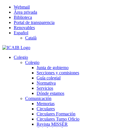
Saltar
Webmail
al
Área privada
contenido
Biblioteca
Portal de transparencia
Renovables
Español
Català
Colegio
Colegio
Junta de gobierno
Secciones y comisiones
Guía colegial
Normativa
Servicios
Dónde estamos
Comunicación
Memorias
Circulares
Circulares Formación
Circulares Turno Oficio
Revista MISSÈR