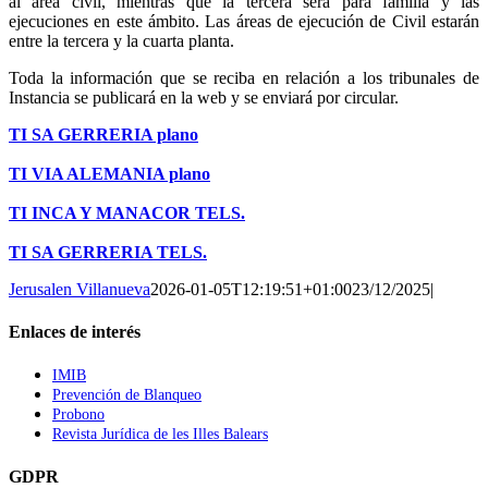
al área civil, mientras que la tercera será para familia y las
ejecuciones en este ámbito. Las áreas de ejecución de Civil estarán
entre la tercera y la cuarta planta.
Toda la información que se reciba en relación a los tribunales de
Instancia se publicará en la web y se enviará por circular.
TI SA GERRERIA plano
TI VIA ALEMANIA plano
TI INCA Y MANACOR TELS.
TI SA GERRERIA TELS.
Jerusalen Villanueva
2026-01-05T12:19:51+01:00
23/12/2025
|
Enlaces de interés
IMIB
Prevención de Blanqueo
Probono
Revista Jurídica de les Illes Balears
GDPR