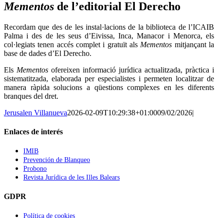
Mementos
de l’editorial El Derecho
Recordam que des de les instal·lacions de la biblioteca de l’ICAIB
Palma i des de les seus d’Eivissa, Inca, Manacor i Menorca, els
col·legiats tenen accés complet i gratuït als
Mementos
mitjançant la
base de dades d’El Derecho.
Els
Mementos
ofereixen informació jurídica actualitzada, pràctica i
sistematitzada, elaborada per especialistes i permeten localitzar de
manera ràpida solucions a qüestions complexes en les diferents
branques del dret.
Jerusalen Villanueva
2026-02-09T10:29:38+01:00
09/02/2026
|
Enlaces de interés
IMIB
Prevención de Blanqueo
Probono
Revista Jurídica de les Illes Balears
GDPR
Política de cookies