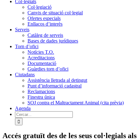
Col·legiats
Col·legiació
Canvis de situació col·legial
Ofertes especials
Enllaços d’interès
Serveis
Catàleg de serveis
Bases de dades jurídiques
Torn d’ofici
Notícies T.O.
Acreditacions
Documentació
Guàrdies torn d’ofici
Ciutadans
Assistència lletrada al detingut
Punt d’informació cadastral
Reclamacions
Finestra única
SOJ contra el Maltractament Animal (cita prèvia)
Agenda
Cerca
…
Accés gratuït des de les seus col·legials als