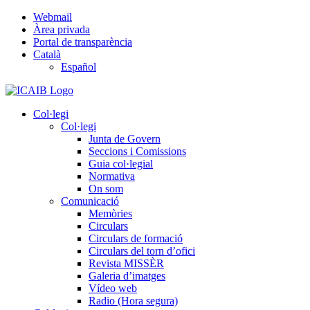
Skip
Webmail
to
Àrea privada
content
Portal de transparència
Català
Español
Col·legi
Col·legi
Junta de Govern
Seccions i Comissions
Guia col·legial
Normativa
On som
Comunicació
Memòries
Circulars
Circulars de formació
Circulars del torn d’ofici
Revista MISSÈR
Galeria d’imatges
Vídeo web
Radio (Hora segura)