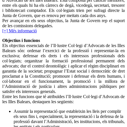
d’Advocats de les Illes Balears. Està composta per catorze membres,
entre els quals hi ha els càrrecs de degà, vicedegà, secretari, tresorer
i bibliotecari comptador. Els col·legiats trien per sufragi directe la
Junta de Govern, que es renova per meitats cada dos anys.
Per avançar en els seus objectius, la Junta de Govern rep el suport
de les comissions delegades.
[+] Més informació
Objectius i funcions
Els objectius essencials de l’Il·lustre Col·legi d’Advocats de les Illes
Balears són: ordenar l’exercici de la professió i representar-la en
exclusiva; defensar els drets i els interessos professionals dels
col·legiats; organitzar la formació professional permanent dels
advocats; dur el control deontològic i aplicar el règim disciplinari en
garantia de la societat; propugnar l’Estat social i democràtic de dret
proclamat a la Constitució; promoure i defensar els drets humans, i
col·laborar en el funcionament, la promoció i la millora de
l’Administració de justícia i altres administracions públiques per
satisfer els interessos generals.
Entre les funcions que té atribuïdes l’Il·lustre Col·legi d’Advocats de
les Illes Balears, destaquen les següents:
Assumir la representació que estableixin les lleis per complir
els seus fins i, especialment, la representació i la defensa de la
professió davant l’Administració, les institucions, els tribunals,
les entitats i els particulars.