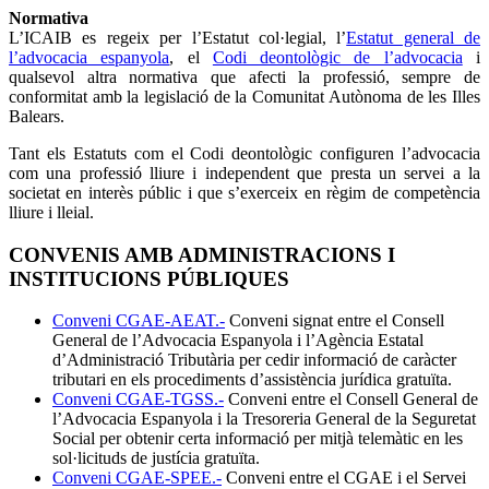
Normativa
L’ICAIB es regeix per l’Estatut col·legial, l’
Estatut general de
l’advocacia espanyola
, el
Codi deontològic de l’advocacia
i
qualsevol altra normativa que afecti la professió, sempre de
conformitat amb la legislació de la Comunitat Autònoma de les Illes
Balears.
Tant els Estatuts com el Codi deontològic configuren l’advocacia
com una professió lliure i independent que presta un servei a la
societat en interès públic i que s’exerceix en règim de competència
lliure i lleial.
CONVENIS AMB ADMINISTRACIONS I
INSTITUCIONS PÚBLIQUES
Conveni CGAE-AEAT.-
Conveni signat entre el Consell
General de l’Advocacia Espanyola i l’Agència Estatal
d’Administració Tributària per cedir informació de caràcter
tributari en els procediments d’assistència jurídica gratuïta.
Conveni CGAE-TGSS.-
Conveni entre el Consell General de
l’Advocacia Espanyola i la Tresoreria General de la Seguretat
Social per obtenir certa informació per mitjà telemàtic en les
sol·licituds de justícia gratuïta.
Conveni CGAE-SPEE.-
Conveni entre el CGAE i el Servei