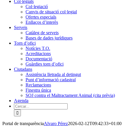
Col·legiats
Col·legiació
Canvis de situació col·legial
Ofertes especials
Enllaços d’interès
Serveis
Catàleg de serveis
Bases de dades jurídiques
Torn d’ofici
Notícies T.O.
Acreditacions
Documentació
Guàrdies torn d’ofici
Ciutadans
Assistència lletrada al detingut
Punt d’informació cadastral
Reclamacions
Finestra única
SOJ contra el Maltractament Animal (cita prèvia)
Agenda
Cerca
…
Portal de transparència
Alvaro Pérez
2026-02-12T09:42:33+01:00