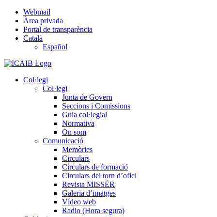
Skip
Webmail
to
Àrea privada
content
Portal de transparència
Català
Español
Col·legi
Col·legi
Junta de Govern
Seccions i Comissions
Guia col·legial
Normativa
On som
Comunicació
Memòries
Circulars
Circulars de formació
Circulars del torn d’ofici
Revista MISSÈR
Galeria d’imatges
Vídeo web
Radio (Hora segura)