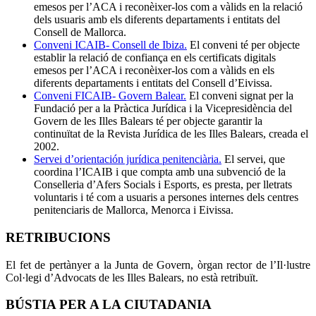
emesos per l’ACA i reconèixer-los com a vàlids en la relació
dels usuaris amb els diferents departaments i entitats del
Consell de Mallorca.
Conveni ICAIB- Consell de Ibiza.
El conveni té per objecte
establir la relació de confiança en els certificats digitals
emesos per l’ACA i reconèixer-los com a vàlids en els
diferents departaments i entitats del Consell d’Eivissa.
Conveni FICAIB- Govern Balear.
El conveni signat per la
Fundació per a la Pràctica Jurídica i la Vicepresidència del
Govern de les Illes Balears té per objecte garantir la
continuïtat de la Revista Jurídica de les Illes Balears, creada el
2002.
Servei d’orientación jurídica penitenciària.
El servei, que
coordina l’ICAIB i que compta amb una subvenció de la
Conselleria d’Afers Socials i Esports, es presta, per lletrats
voluntaris i té com a usuaris a persones internes dels centres
penitenciaris de Mallorca, Menorca i Eivissa.
RETRIBUCIONS
El fet de pertànyer a la Junta de Govern, òrgan rector de l’Il·lustre
Col·legi d’Advocats de les Illes Balears, no està retribuït.
BÚSTIA PER A LA CIUTADANIA