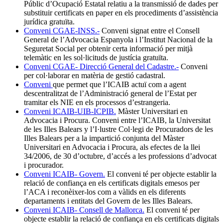
Públic d’Ocupació Estatal relatiu a la transmissió de dades per
substituir certificats en paper en els procediments d’assistència
jurídica gratuïta.
Conveni CGAE-INSS.-
Conveni signat entre el Consell
General de l’Advocacia Espanyola i l’Institut Nacional de la
Seguretat Social per obtenir certa informació per mitjà
telemàtic en les sol·licituds de justícia gratuïta.
Conveni CGAE- Direcció General del Cadastre.-
Conveni
per col·laborar en matèria de gestió cadastral.
Conveni
que permet que l’ICAIB actuï com a agent
descentralitzat de l’Administració general de l’Estat per
tramitar els NIE en els processos d’estrangeria.
Conveni ICAIB-UIB-ICPIB.
Màster Universitari en
Advocacia i Procura. Conveni entre l’ICAIB, la Universitat
de les Illes Balears y l’I·lustre Col·legi de Procuradors de les
Illes Balears per a la impartició conjunta del Màster
Universitari en Advocacia i Procura, als efectes de la llei
34/2006, de 30 d’octubre, d’accés a les professions d’advocat
i procurador.
Conveni ICAIB- Govern.
El conveni té per objecte establir la
relació de confiança en els certificats digitals emesos per
l’ACA i reconèixer-los com a vàlids en els diferents
departaments i entitats del Govern de les Illes Balears.
Conveni ICAIB- Consell de Mallorca.
El conveni té per
objecte establir la relació de confiança en els certificats digitals