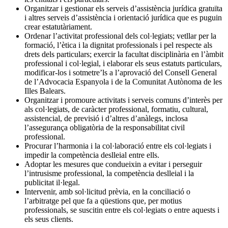
Organitzar i gestionar els serveis d’assistència jurídica gratuïta
i altres serveis d’assistència i orientació jurídica que es puguin
crear estatutàriament.
Ordenar l’activitat professional dels col·legiats; vetllar per la
formació, l’ètica i la dignitat professionals i pel respecte als
drets dels particulars; exercir la facultat disciplinària en l’àmbit
professional i col·legial, i elaborar els seus estatuts particulars,
modificar-los i sotmetre’ls a l’aprovació del Consell General
de l’Advocacia Espanyola i de la Comunitat Autònoma de les
Illes Balears.
Organitzar i promoure activitats i serveis comuns d’interès per
als col·legiats, de caràcter professional, formatiu, cultural,
assistencial, de previsió i d’altres d’anàlegs, inclosa
l’assegurança obligatòria de la responsabilitat civil
professional.
Procurar l’harmonia i la col·laboració entre els col·legiats i
impedir la competència deslleial entre ells.
Adoptar les mesures que condueixin a evitar i perseguir
l’intrusisme professional, la competència deslleial i la
publicitat il·legal.
Intervenir, amb sol·licitud prèvia, en la conciliació o
l’arbitratge pel que fa a qüestions que, per motius
professionals, se suscitin entre els col·legiats o entre aquests i
els seus clients.