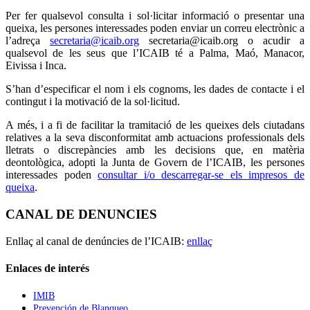
Per fer qualsevol consulta i sol·licitar informació o presentar una
queixa, les persones interessades poden enviar un correu electrònic a
l’adreça
secretaria@icaib.org
secretaria@icaib.org o acudir a
qualsevol de les seus que l’ICAIB té a Palma, Maó, Manacor,
Eivissa i Inca.
S’han d’especificar el nom i els cognoms, les dades de contacte i el
contingut i la motivació de la sol·licitud.
A més, i a fi de facilitar la tramitació de les queixes dels ciutadans
relatives a la seva disconformitat amb actuacions professionals dels
lletrats o discrepàncies amb les decisions que, en matèria
deontològica, adopti la Junta de Govern de l’ICAIB, les persones
interessades poden
consultar i/o descarregar-se els impresos de
queixa
.
CANAL DE DENUNCIES
Enllaç al canal de denúncies de l’ICAIB:
enllaç
Enlaces de interés
IMIB
Prevención de Blanqueo