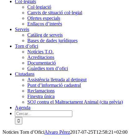
Col·legiats
Col·legiació
Canvis de situació col·legial
Ofertes especials
Enllaços d’interès
Serveis
Catàleg de serveis
Bases de dades jurídiques
Torn d’ofici
Notícies T.O.
Acreditacions
Documentació
Guàrdies torn d’ofici
Ciutadans
Assistència lletrada al detingut
Punt d’informació cadastral
Reclamacions
Finestra única
SOJ contra el Maltractament Animal (cita prèvia)
Agenda
Cerca
…
Noticies Torn d’Ofici
Alvaro Pérez
2017-07-25T12:58:21+02:00