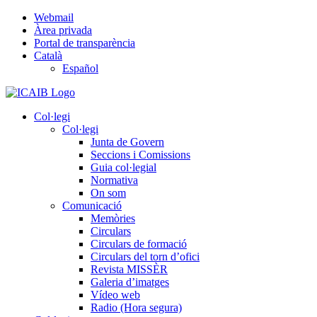
Skip
Webmail
to
Àrea privada
content
Portal de transparència
Català
Español
Col·legi
Col·legi
Junta de Govern
Seccions i Comissions
Guia col·legial
Normativa
On som
Comunicació
Memòries
Circulars
Circulars de formació
Circulars del torn d’ofici
Revista MISSÈR
Galeria d’imatges
Vídeo web
Radio (Hora segura)