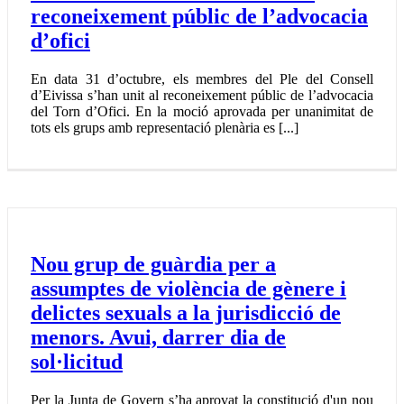
reconeixement públic de l’advocacia
d’ofici
En data 31 d’octubre, els membres del Ple del Consell
dʼEivissa sʼhan unit al reconeixement públic de lʼadvocacia
del Torn dʼOfici. En la moció aprovada per unanimitat de
tots els grups amb representació plenària es [...]
Nou grup de guàrdia per a
assumptes de violència de gènere i
delictes sexuals a la jurisdicció de
menors. Avui, darrer dia de
sol·licitud
Per la Junta de Govern s’ha aprovat la constitució d'un nou