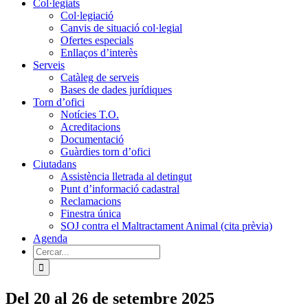
Col·legiats
Col·legiació
Canvis de situació col·legial
Ofertes especials
Enllaços d’interès
Serveis
Catàleg de serveis
Bases de dades jurídiques
Torn d’ofici
Notícies T.O.
Acreditacions
Documentació
Guàrdies torn d’ofici
Ciutadans
Assistència lletrada al detingut
Punt d’informació cadastral
Reclamacions
Finestra única
SOJ contra el Maltractament Animal (cita prèvia)
Agenda
Cerca
…
Del 20 al 26 de setembre 2025