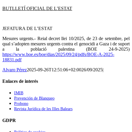
BUTLLETÍ OFICIAL DE L’ESTAT
JEFATURA DE L’ESTAT
Mesures urgents.- Reial decret llei 10/2025, de 23 de setembre, pel
qual s’adopten mesures urgents contra el genocidi a Gaza i de suport
a la població palestina (BOE 24-9-2025)
https://www.boe.es/boe/dias/2025/09/24/pdfs/BOE-A-2025-
18831.pdf
Alvaro Pérez
2025-09-26T12:51:06+02:00
26/09/2025
|
Enlaces de interés
IMIB
Prevención de Blanqueo
Probono
Revista Jurídica de les Illes Balears
GDPR