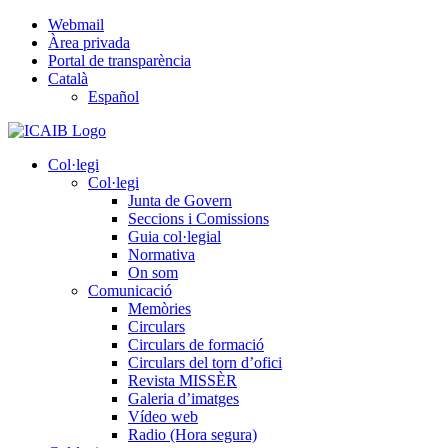
Skip
Webmail
to
Àrea privada
content
Portal de transparència
Català
Español
Col·legi
Col·legi
Junta de Govern
Seccions i Comissions
Guia col·legial
Normativa
On som
Comunicació
Memòries
Circulars
Circulars de formació
Circulars del torn d’ofici
Revista MISSÈR
Galeria d’imatges
Vídeo web
Radio (Hora segura)