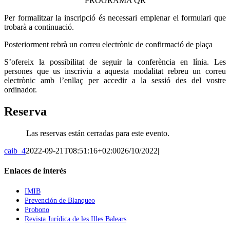
PROGRAMA QR
Per formalitzar la inscripció és necessari emplenar el formulari que
trobarà a continuació.
Posteriorment rebrà un correu electrònic de confirmació de plaça
S’ofereix la possibilitat de seguir la conferència en línia. Les
persones que us inscriviu a aquesta modalitat rebreu un correu
electrònic amb l’enllaç per accedir a la sessió des del vostre
ordinador.
Reserva
Las reservas están cerradas para este evento.
caib_4
2022-09-21T08:51:16+02:00
26/10/2022
|
Enlaces de interés
IMIB
Prevención de Blanqueo
Probono
Revista Jurídica de les Illes Balears