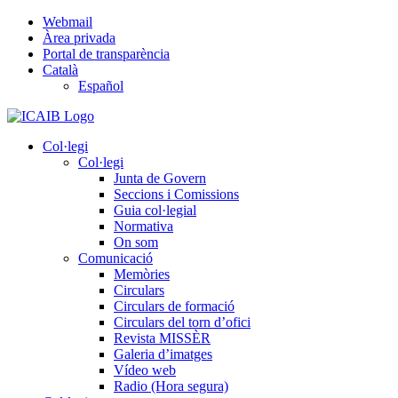
Skip
Webmail
to
Àrea privada
content
Portal de transparència
Català
Español
Col·legi
Col·legi
Junta de Govern
Seccions i Comissions
Guia col·legial
Normativa
On som
Comunicació
Memòries
Circulars
Circulars de formació
Circulars del torn d’ofici
Revista MISSÈR
Galeria d’imatges
Vídeo web
Radio (Hora segura)