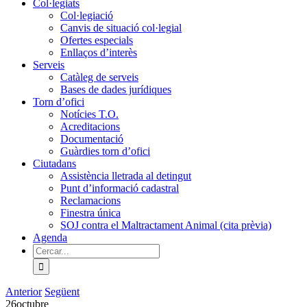
Col·legiats
Col·legiació
Canvis de situació col·legial
Ofertes especials
Enllaços d’interès
Serveis
Catàleg de serveis
Bases de dades jurídiques
Torn d’ofici
Notícies T.O.
Acreditacions
Documentació
Guàrdies torn d’ofici
Ciutadans
Assistència lletrada al detingut
Punt d’informació cadastral
Reclamacions
Finestra única
SOJ contra el Maltractament Animal (cita prèvia)
Agenda
Cerca
…
Anterior
Següent
26
octubre