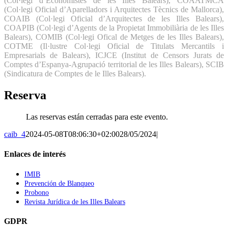
(Col·legi d’Economistes de les Illes Balears), COAATMCA
(Col·legi Oficial d’Aparelladors i Arquitectes Tècnics de Mallorca),
COAIB (Col·legi Oficial d’Arquitectes de les Illes Balears),
COAPIB (Col·legi d’Agents de la Propietat Immobiliària de les Illes
Balears), COMIB (Col·legi Ofical de Metges de les Illes Balears),
COTME (Il·lustre Col·legi Oficial de Titulats Mercantils i
Empresarials de Balears), ICJCE (Institut de Censors Jurats de
Comptes d’Espanya-Agrupació territorial de les Illes Balears), SCIB
(Sindicatura de Comptes de le Illes Balears).
Reserva
Las reservas están cerradas para este evento.
caib_4
2024-05-08T08:06:30+02:00
28/05/2024
|
Enlaces de interés
IMIB
Prevención de Blanqueo
Probono
Revista Jurídica de les Illes Balears
GDPR