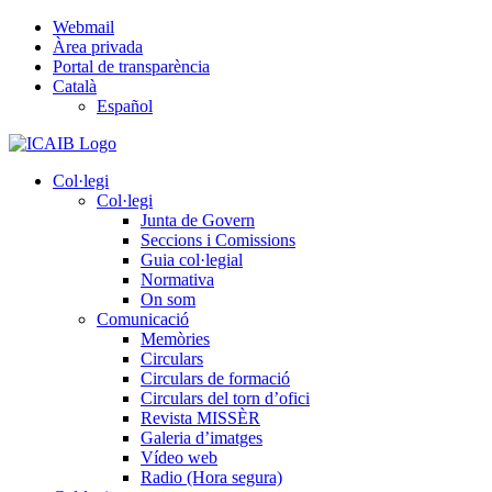
Skip
Webmail
to
Àrea privada
content
Portal de transparència
Català
Español
Col·legi
Col·legi
Junta de Govern
Seccions i Comissions
Guia col·legial
Normativa
On som
Comunicació
Memòries
Circulars
Circulars de formació
Circulars del torn d’ofici
Revista MISSÈR
Galeria d’imatges
Vídeo web
Radio (Hora segura)