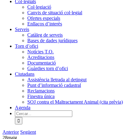
Col·legiats
Col·legiació
Canvis de situació col·legial
Ofertes especials
Enllaços d’interès
Serveis
Catàleg de serveis
Bases de dades jurídiques
Torn d’ofici
Notícies T.O.
Acreditacions
Documentació
Guàrdies torn d’ofici
Ciutadans
Assistència lletrada al detingut
Punt d’informació cadastral
Reclamacions
Finestra única
SOJ contra el Maltractament Animal (cita prèvia)
Agenda
Cerca
…
Anterior
Següent
28
maig