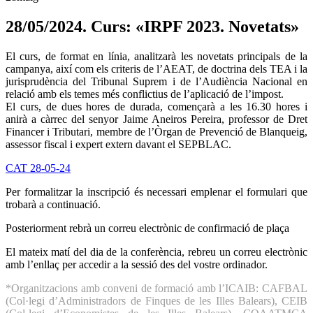
28/05/2024. Curs: «IRPF 2023. Novetats»
El curs, de format en línia, analitzarà les novetats principals de la
campanya, així com els criteris de l’AEAT, de doctrina dels TEA i la
jurisprudència del Tribunal Suprem i de l’Audiència Nacional en
relació amb els temes més conflictius de l’aplicació de l’impost.
El curs, de dues hores de durada, començarà a les 16.30 hores i
anirà a càrrec del senyor Jaime Aneiros Pereira, professor de Dret
Financer i Tributari, membre de l’Òrgan de Prevenció de Blanqueig,
assessor fiscal i expert extern davant el SEPBLAC.
CAT 28-05-24
Per formalitzar la inscripció és necessari emplenar el formulari que
trobarà a continuació.
Posteriorment rebrà un correu electrònic de confirmació de plaça
El mateix matí del dia de la conferència, rebreu un correu electrònic
amb l’enllaç per accedir a la sessió des del vostre ordinador.
*Organitzacions amb conveni de formació amb l’ICAIB: CAFBAL
(Col·legi d’Administradors de Finques de les Illes Balears), CEIB