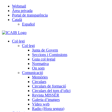
Skip
Webmail
to
Àrea privada
content
Portal de transparència
Català
Español
Col·legi
Col·legi
Junta de Govern
Seccions i Comissions
Guia col·legial
Normativa
On som
Comunicació
Memòries
Circulars
Circulars de formació
Circulars del torn d’ofici
Revista MISSÈR
Galeria d’imatges
Vídeo web
Radio (Hora segura)