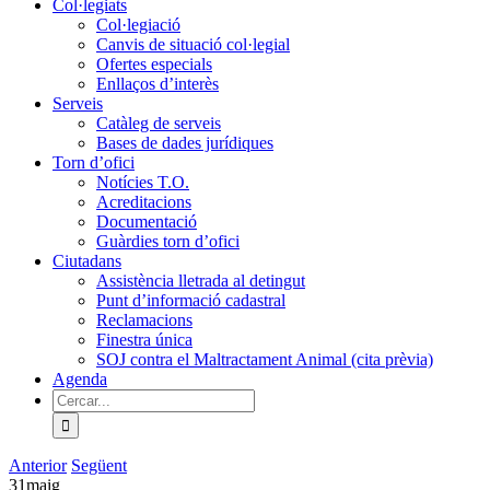
Col·legiats
Col·legiació
Canvis de situació col·legial
Ofertes especials
Enllaços d’interès
Serveis
Catàleg de serveis
Bases de dades jurídiques
Torn d’ofici
Notícies T.O.
Acreditacions
Documentació
Guàrdies torn d’ofici
Ciutadans
Assistència lletrada al detingut
Punt d’informació cadastral
Reclamacions
Finestra única
SOJ contra el Maltractament Animal (cita prèvia)
Agenda
Cerca
…
Anterior
Següent
31
maig