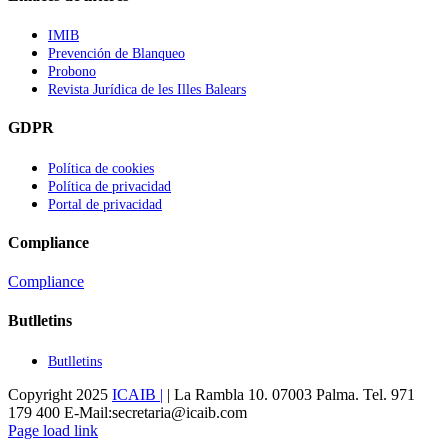
IMIB
Prevención de Blanqueo
Probono
Revista Jurídica de les Illes Balears
GDPR
Política de cookies
Política de privacidad
Portal de privacidad
Compliance
Compliance
Butlletins
Butlletins
Copyright 2025
ICAIB |
| La Rambla 10. 07003 Palma. Tel. 971
179 400 E-Mail:secretaria@icaib.com
Instagram
X
Flickr
Facebook
LinkedIn
Page load link
Go