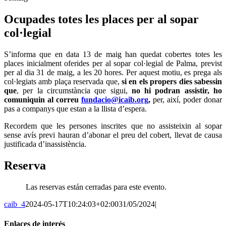
Ocupades totes les places per al sopar
col·legial
S’informa que en data 13 de maig han quedat cobertes totes les
places inicialment oferides per al sopar col·legial de Palma, previst
per al dia 31 de maig, a les 20 hores. Per aquest motiu, es prega als
col·legiats amb plaça reservada que,
si en els propers dies sabessin
que
, per la circumstància que sigui,
no hi podran assistir, ho
comuniquin al correu
fundacio@icaib.org
,
per, així, poder donar
pas a companys que estan a la llista d’espera.
Recordem que les persones inscrites que no assisteixin al sopar
sense avís previ hauran d’abonar el preu del cobert, llevat de causa
justificada d’inassistència.
Reserva
Las reservas están cerradas para este evento.
caib_4
2024-05-17T10:24:03+02:00
31/05/2024
|
Enlaces de interés