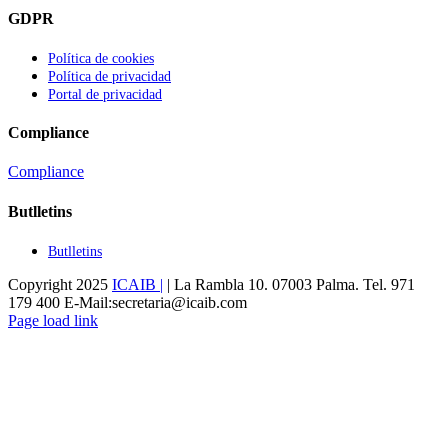
GDPR
Política de cookies
Política de privacidad
Portal de privacidad
Compliance
Compliance
Butlletins
Butlletins
Copyright 2025
ICAIB |
| La Rambla 10. 07003 Palma. Tel. 971
179 400 E-Mail:secretaria@icaib.com
Instagram
X
Flickr
Facebook
LinkedIn
Page load link
Go
to
Top