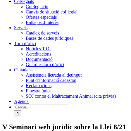
Col·legiats
Col·legiació
Canvis de situació col·legial
Ofertes especials
Enllaços d’interès
Serveis
Catàleg de serveis
Bases de dades jurídiques
Torn d’ofici
Notícies T.O.
Acreditacions
Documentació
Guàrdies torn d’ofici
Ciutadans
Assistència lletrada al detingut
Punt d’informació cadastral
Reclamacions
Finestra única
SOJ contra el Maltractament Animal (cita prèvia)
Agenda
Cerca
…
V Seminari web jurídic sobre la Llei 8/21