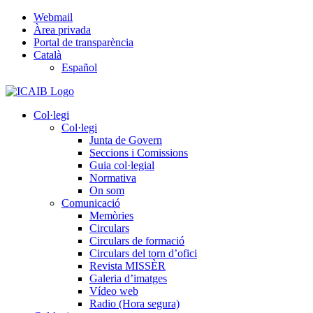
Skip
Webmail
to
Àrea privada
content
Portal de transparència
Català
Español
Col·legi
Col·legi
Junta de Govern
Seccions i Comissions
Guia col·legial
Normativa
On som
Comunicació
Memòries
Circulars
Circulars de formació
Circulars del torn d’ofici
Revista MISSÈR
Galeria d’imatges
Vídeo web
Radio (Hora segura)