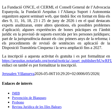
La Fundació ONCE, el CERMI, el Consell General de l’Advocacia
Espanyola, la Fundació Aequitas i l’Aliança Suport i Autonomia
organitzen aquest seminari web, que tindrà lloc en format en línia els
dies 9, 11, 16, 18, 23 i 25 de juny de 2026 i en el qual destacats
experts analitzaran, entre altres qüestions, els possibles problemes
d’aplicació; algunes experiències de bones pràctiques en l’àmbit
jurídic en la provisió de suports exercida per les persones jurídiques;
part de la jurisprudència durant els cinc primers anys de la reforma; i
els procediments de revisió de sentències en aplicació de la
Disposició Transitòria Cinquena i la seva ampliació fins a 2027.
La inscripció a aquesta activitat és gratuïta i es pot formalitzar en
https://aequitas.notariado.org/portal/noticia/-/asset_publisher/hUw
enllaci on també es pot formalitzar la inscripció.
Jerusalen Villanueva
2026-05-06T10:29:20+02:00
06/05/2026
|
Enlaces de interés
IMIB
Prevención de Blanqueo
Probono
Revista Jurídica de les Illes Balears