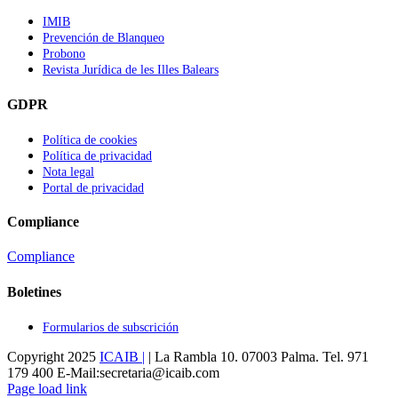
IMIB
Prevención de Blanqueo
Probono
Revista Jurídica de les Illes Balears
GDPR
Política de cookies
Política de privacidad
Nota legal
Portal de privacidad
Compliance
Compliance
Boletines
Formularios de subscrición
Copyright 2025
ICAIB |
| La Rambla 10. 07003 Palma. Tel. 971
179 400 E-Mail:secretaria@icaib.com
Instagram
X
Flickr
Facebook
LinkedIn
Page load link