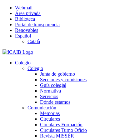
Saltar
Webmail
al
Área privada
contenido
Biblioteca
Portal de transparencia
Renovables
Español
Català
Colegio
Colegio
Junta de gobierno
Secciones y comisiones
Guía colegial
Normativa
Servicios
Dónde estamos
Comunicación
Memorias
Circulares
Circulares Formación
Circulares Turno Oficio
Revista MISSÈR