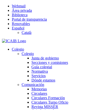
Saltar
Webmail
al
Área privada
contenido
Biblioteca
Portal de transparencia
Renovables
Español
Català
Colegio
Colegio
Junta de gobierno
Secciones y comisiones
Guía colegial
Normativa
Servicios
Dónde estamos
Comunicación
Memorias
Circulares
Circulares Formación
Circulares Turno Oficio
Revista MISSÈR