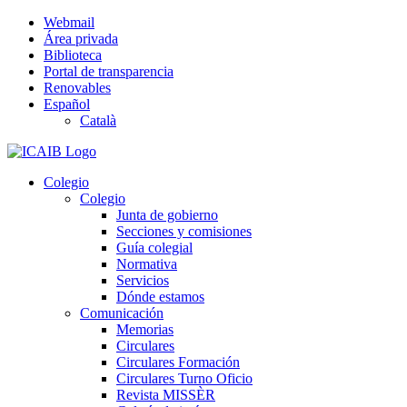
Saltar
Webmail
al
Área privada
contenido
Biblioteca
Portal de transparencia
Renovables
Español
Català
Colegio
Colegio
Junta de gobierno
Secciones y comisiones
Guía colegial
Normativa
Servicios
Dónde estamos
Comunicación
Memorias
Circulares
Circulares Formación
Circulares Turno Oficio
Revista MISSÈR