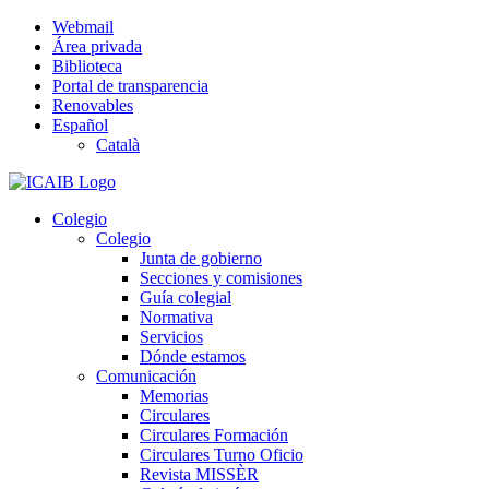
Saltar
Webmail
al
Área privada
contenido
Biblioteca
Portal de transparencia
Renovables
Español
Català
Colegio
Colegio
Junta de gobierno
Secciones y comisiones
Guía colegial
Normativa
Servicios
Dónde estamos
Comunicación
Memorias
Circulares
Circulares Formación
Circulares Turno Oficio
Revista MISSÈR