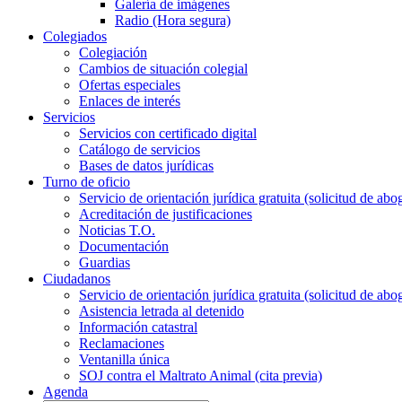
Galería de imágenes
Radio (Hora segura)
Colegiados
Colegiación
Cambios de situación colegial
Ofertas especiales
Enlaces de interés
Servicios
Servicios con certificado digital
Catálogo de servicios
Bases de datos jurídicas
Turno de oficio
Servicio de orientación jurídica gratuita (solicitud de abo
Acreditación de justificaciones
Noticias T.O.
Documentación
Guardias
Ciudadanos
Servicio de orientación jurídica gratuita (solicitud de abo
Asistencia letrada al detenido
Información catastral
Reclamaciones
Ventanilla única
SOJ contra el Maltrato Animal (cita previa)
Agenda