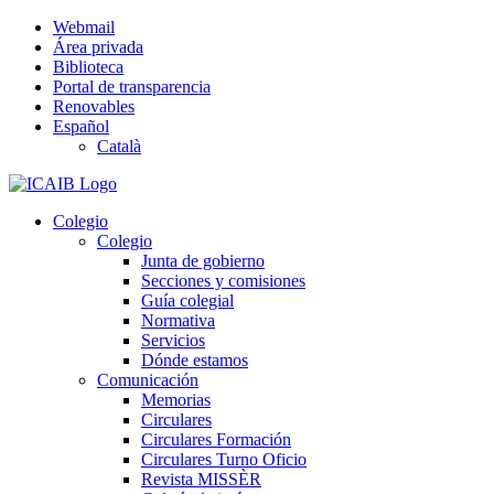
Saltar
Webmail
al
Área privada
contenido
Biblioteca
Portal de transparencia
Renovables
Español
Català
Colegio
Colegio
Junta de gobierno
Secciones y comisiones
Guía colegial
Normativa
Servicios
Dónde estamos
Comunicación
Memorias
Circulares
Circulares Formación
Circulares Turno Oficio
Revista MISSÈR