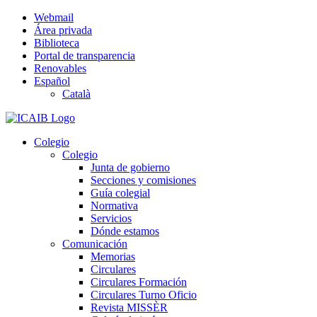
Saltar
Webmail
al
Área privada
contenido
Biblioteca
Portal de transparencia
Renovables
Español
Català
Colegio
Colegio
Junta de gobierno
Secciones y comisiones
Guía colegial
Normativa
Servicios
Dónde estamos
Comunicación
Memorias
Circulares
Circulares Formación
Circulares Turno Oficio
Revista MISSÈR