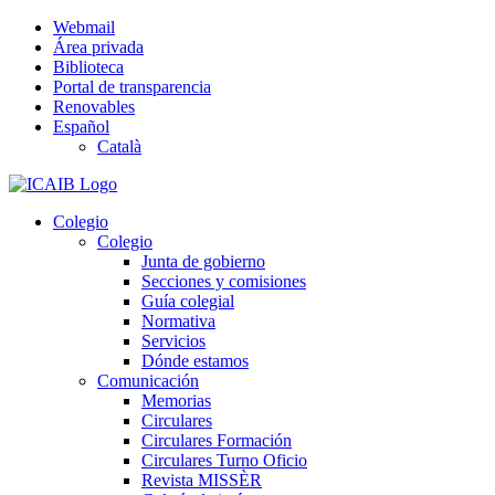
Saltar
Webmail
al
Área privada
contenido
Biblioteca
Portal de transparencia
Renovables
Español
Català
Colegio
Colegio
Junta de gobierno
Secciones y comisiones
Guía colegial
Normativa
Servicios
Dónde estamos
Comunicación
Memorias
Circulares
Circulares Formación
Circulares Turno Oficio
Revista MISSÈR