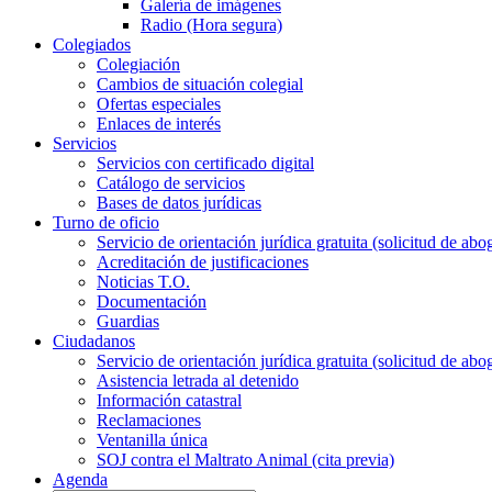
Galería de imágenes
Radio (Hora segura)
Colegiados
Colegiación
Cambios de situación colegial
Ofertas especiales
Enlaces de interés
Servicios
Servicios con certificado digital
Catálogo de servicios
Bases de datos jurídicas
Turno de oficio
Servicio de orientación jurídica gratuita (solicitud de abo
Acreditación de justificaciones
Noticias T.O.
Documentación
Guardias
Ciudadanos
Servicio de orientación jurídica gratuita (solicitud de abo
Asistencia letrada al detenido
Información catastral
Reclamaciones
Ventanilla única
SOJ contra el Maltrato Animal (cita previa)
Agenda