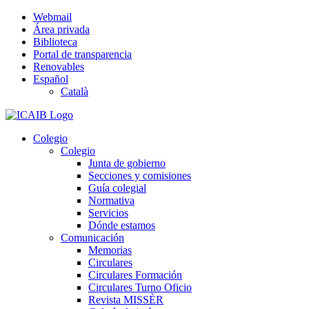
Saltar
Webmail
al
Área privada
contenido
Biblioteca
Portal de transparencia
Renovables
Español
Català
Colegio
Colegio
Junta de gobierno
Secciones y comisiones
Guía colegial
Normativa
Servicios
Dónde estamos
Comunicación
Memorias
Circulares
Circulares Formación
Circulares Turno Oficio
Revista MISSÈR