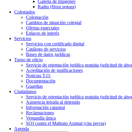
Galería de imágenes
Radio (Hora segura)
Colegiados
Colegiación
Cambios de situación colegial
Ofertas especiales
Enlaces de interés
Servicios
Servicios con certificado digital
Catálogo de servicios
Bases de datos jurídicas
Turno de oficio
Servicio de orientación jurídica gratuita (solicitud de abo
Acreditación de justificaciones
Noticias T.O.
Documentación
Guardias
Ciudadanos
Servicio de orientación jurídica gratuita (solicitud de abo
Asistencia letrada al detenido
Información catastral
Reclamaciones
Ventanilla única
SOJ contra el Maltrato Animal (cita previa)
Agenda