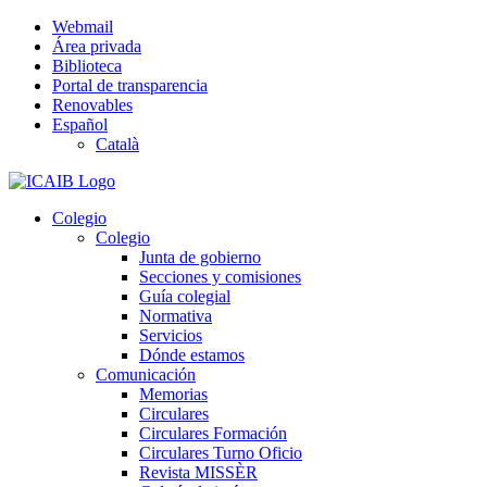
Saltar
Webmail
al
Área privada
contenido
Biblioteca
Portal de transparencia
Renovables
Español
Català
Colegio
Colegio
Junta de gobierno
Secciones y comisiones
Guía colegial
Normativa
Servicios
Dónde estamos
Comunicación
Memorias
Circulares
Circulares Formación
Circulares Turno Oficio
Revista MISSÈR