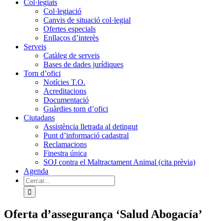
Col·legiats
Col·legiació
Canvis de situació col·legial
Ofertes especials
Enllaços d’interès
Serveis
Catàleg de serveis
Bases de dades jurídiques
Torn d’ofici
Notícies T.O.
Acreditacions
Documentació
Guàrdies torn d’ofici
Ciutadans
Assistència lletrada al detingut
Punt d’informació cadastral
Reclamacions
Finestra única
SOJ contra el Maltractament Animal (cita prèvia)
Agenda
Cerca
…
Oferta d’assegurança ‘Salud Abogacía’