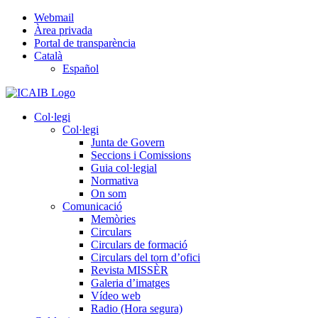
Skip
Webmail
to
Àrea privada
content
Portal de transparència
Català
Español
Col·legi
Col·legi
Junta de Govern
Seccions i Comissions
Guia col·legial
Normativa
On som
Comunicació
Memòries
Circulars
Circulars de formació
Circulars del torn d’ofici
Revista MISSÈR
Galeria d’imatges
Vídeo web
Radio (Hora segura)