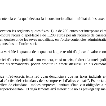
tència en la qual declara la inconstitucionalitat i nul·litat de les taxes 
 preveuen les següents quotes fixes: 1) la de 200 euros per interposar el 
omoure recurs d’apel·lació i de 1.200 euros per als recursos de cassació 
 en qualsevol de les seves modalitats, en l’ordre contenciós-administratiu
 tots dos de l’ordre social.
a variable la quantia de la qual erà la que resulti d’aplicar al valor ec
cici d’accions judicials «no vulnera, en si mateix, el dret a la tutela jud
en els demandants, poden produir un efecte dissuasiu en els ciutadans 
ue «l’advocacia tenia raó quan denunciava que les taxes judicials er
l efectiva dels ciutadans, de les empreses i d’altres entitats”. Es tracta, 
lers de ciutadans i moltes empreses i entitats s’han vist obligades a r
 proporcionalitat». El degà lamenta així mateix que no es prevegi cap m