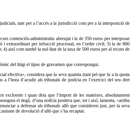
judicials, tant per a l’accés a la jurisdicció com per a la interposició de
recurs contenciós-administratiu abreujat i la de 350 euros per interposar
i extraordinari per infracció processal, en l’ordre civil; 3) la de 800
; 4) així com també la nul·litat de la taxa de 500 euros per al recurs de
onòmic del litigi el tipus de gravamen que correspongui.
icial efectiva», considera que la seva quantia (tant pel que fa a la quota
a l’hora d’acudir als tribunals de justícia en l’exercici del seu dret
en excloents i quan deia que l’import de les mateixes, absolutament
assegura el degà, d’una notícia positiva que, tot i així, lamenta, «arriba
enunciar a defensar als tribunals allò que consideren just, per la seva
ecanisme de devolució d’allò que s’ha recaptat.