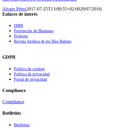
Alvaro Pérez
2017-07-25T13:00:55+02:00
29/07/2016
|
Enlaces de interés
IMIB
Prevención de Blanqueo
Probono
Revista Jurídica de les Illes Balears
GDPR
Política de cookies
Política de privacidad
Portal de privacidad
Compliance
Compliance
Butlletins
Butlletins