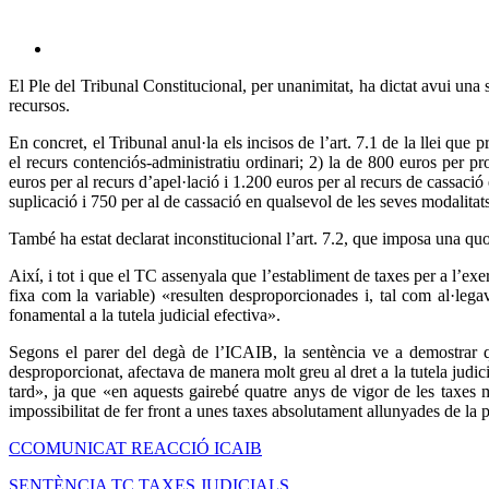
View
Larger
El Ple del Tribunal Constitucional, per unanimitat, ha dictat avui una sen
Image
recursos.
En concret, el Tribunal anul·la els incisos de l’art. 7.1 de la llei que
el recurs contenciós-administratiu ordinari; 2) la de 800 euros per pr
euros per al recurs d’apel·lació i 1.200 euros per al recurs de cassació
suplicació i 750 per al de cassació en qualsevol de les seves modalitats,
També ha estat declarat inconstitucional l’art. 7.2, que imposa una quot
Així, i tot i que el TC assenyala que l’establiment de taxes per a l’exer
fixa com la variable) «resulten desproporcionades i, tal com al·legav
fonamental a la tutela judicial efectiva».
Segons el parer del degà de l’ICAIB, la sentència ve a demostrar q
desproporcionat, afectava de manera molt greu al dret a la tutela judicia
tard», ja que «en aquests gairebé quatre anys de vigor de les taxes mi
impossibilitat de fer front a unes taxes absolutament allunyades de la
CCOMUNICAT REACCIÓ ICAIB
SENTÈNCIA TC TAXES JUDICIALS