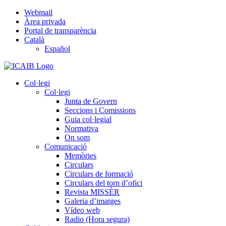
Skip
Webmail
to
Àrea privada
content
Portal de transparència
Català
Español
Col·legi
Col·legi
Junta de Govern
Seccions i Comissions
Guia col·legial
Normativa
On som
Comunicació
Memòries
Circulars
Circulars de formació
Circulars del torn d’ofici
Revista MISSÈR
Galeria d’imatges
Vídeo web
Radio (Hora segura)