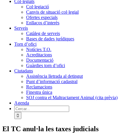
Col·legiats
Col·legiació
Canvis de situació col·legial
Ofertes especials
Enllaços d’interès
Serveis
Catàleg de serveis
Bases de dades jurídiques
Torn d’ofici
Notícies T.O.
Acreditacions
Documentació
Guàrdies torn d’ofici
Ciutadans
Assistència lletrada al detingut
Punt d’informació cadastral
Reclamacions
Finestra única
SOJ contra el Maltractament Animal (cita prèvia)
Agenda
Cerca
…
El TC anul·la les taxes judicials