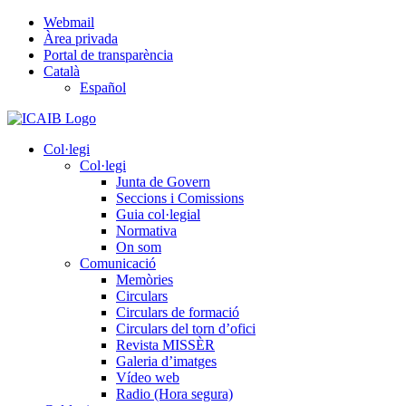
Skip
Webmail
to
Àrea privada
content
Portal de transparència
Català
Español
Col·legi
Col·legi
Junta de Govern
Seccions i Comissions
Guia col·legial
Normativa
On som
Comunicació
Memòries
Circulars
Circulars de formació
Circulars del torn d’ofici
Revista MISSÈR
Galeria d’imatges
Vídeo web
Radio (Hora segura)