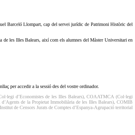
guel Barceló Llompart, cap del servei jurídic de Patrimoni Històric del
ia de les Illes Balears, així com els alumnes del Màster Universitari en
nllaç per accedir a la sessió des del vostre ordinador.
Col·legi d’Economistes de les Illes Balears), COAATMCA (Col·legi
i d’Agents de la Propietat Immobiliària de les Illes Balears), COMIB
(Institut de Censors Jurats de Comptes d’Espanya-Agrupació territorial