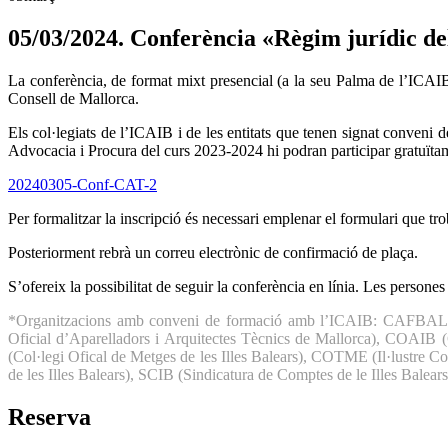
05/03/2024. Conferència «Règim jurídic de
La conferència, de format mixt presencial (a la seu Palma de l’ICAIB) 
Consell de Mallorca.
Els col·legiats de l’ICAIB i de les entitats que tenen signat conveni d
Advocacia i Procura del curs 2023-2024 hi podran participar gratuïtame
20240305-Conf-CAT-2
Per formalitzar la inscripció és necessari emplenar el formulari que tr
Posteriorment rebrà un correu electrònic de confirmació de plaça.
S’ofereix la possibilitat de seguir la conferència en línia. Les persone
*Organitzacions amb conveni de formació amb l’ICAIB: CAFBAL (Co
Oficial d’Aparelladors i Arquitectes Tècnics de Mallorca), COAIB (C
(Col·legi Ofical de Metges de les Illes Balears), COTME (Il·lustre Co
de les Illes Balears), SCIB (Sindicatura de Comptes de le Illes Balears
Reserva