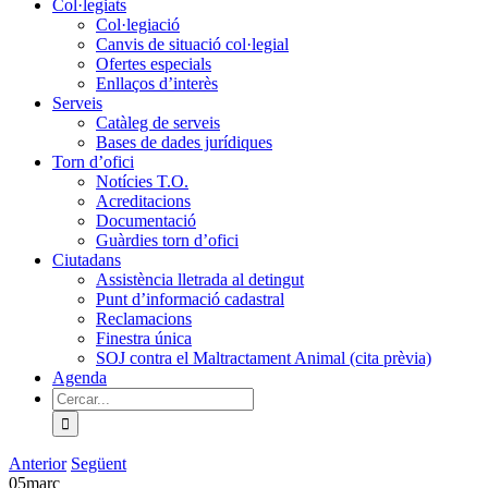
Col·legiats
Col·legiació
Canvis de situació col·legial
Ofertes especials
Enllaços d’interès
Serveis
Catàleg de serveis
Bases de dades jurídiques
Torn d’ofici
Notícies T.O.
Acreditacions
Documentació
Guàrdies torn d’ofici
Ciutadans
Assistència lletrada al detingut
Punt d’informació cadastral
Reclamacions
Finestra única
SOJ contra el Maltractament Animal (cita prèvia)
Agenda
Cerca
…
Anterior
Següent
05
març