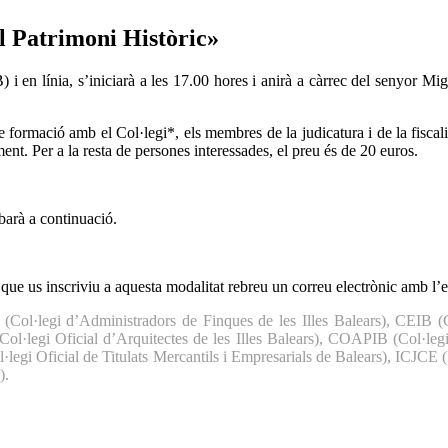
l Patrimoni Històric»
i en línia, s’iniciarà a les 17.00 hores i anirà a càrrec del senyor Mi
e formació amb el Col·legi*, els membres de la judicatura i de la fiscal
nt. Per a la resta de persones interessades, el preu és de 20 euros.
obarà a continuació.
s que us inscriviu a aquesta modalitat rebreu un correu electrònic amb l’e
l·legi d’Administradors de Finques de les Illes Balears), CEIB (
ol·legi Oficial d’Arquitectes de les Illes Balears), COAPIB (Col·leg
l·legi Oficial de Titulats Mercantils i Empresarials de Balears), ICJCE 
).