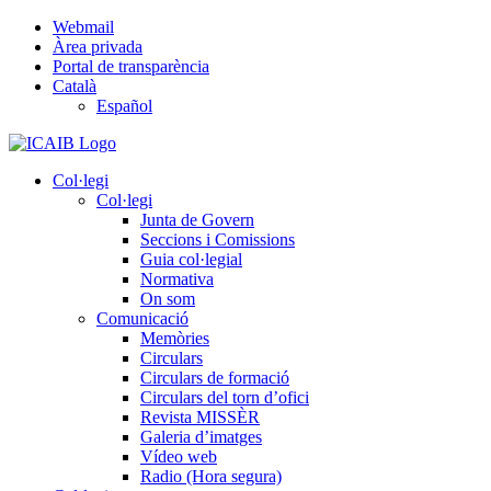
Skip
Webmail
to
Àrea privada
content
Portal de transparència
Català
Español
Col·legi
Col·legi
Junta de Govern
Seccions i Comissions
Guia col·legial
Normativa
On som
Comunicació
Memòries
Circulars
Circulars de formació
Circulars del torn d’ofici
Revista MISSÈR
Galeria d’imatges
Vídeo web
Radio (Hora segura)