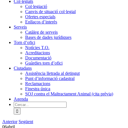
Col·legiats
Col·legiació
Canvis de situació col·legial
Ofertes especials
Enllaços d’interès
Serveis
Catàleg de serveis
Bases de dades jurídiques
Torn d’ofici
Notícies T.O.
Acreditacions
Documentació
Guàrdies torn d’ofici
Ciutadans
Assistència lletrada al detingut
Punt d’informació cadastral
Reclamacions
Finestra única
SOJ contra el Maltractament Animal (cita prèvia)
Agenda
Cerca
…
Anterior
Següent
06
abril