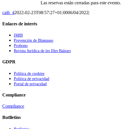
Las reservas están cerradas para este evento.
caib_4
2022-02-23T08:57:27+01:00
06/04/2022
|
Enlaces de interés
IMIB
Prevención de Blanqueo
Probono
Revista Jurídica de les Illes Balears
GDPR
Política de cookies
Política de privacidad
Portal de privacidad
Compliance
Compliance
Butlletins