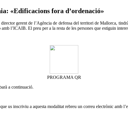
nia: «Edificacions fora d’ordenació»
ector gerent de l’Agència de defensa del territori de Mallorca, tindrà l
mb l’ICAIB. El preu per a la resta de les persones que estiguin intere
PROGRAMA QR
obarà a continuació.
s que us inscriviu a aquesta modalitat rebreu un correu electrònic amb l’e