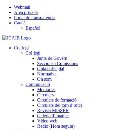
Skip
Webmail
to
Àrea privada
content
Portal de transparència
Català
Español
Col·legi
Col·legi
Junta de Govern
Seccions i Comissions
Guia col·legial
Normativa
On som
Comunicació
Memòries
Circulars
Circulars de formació
Circulars del torn d’ofici
Revista MISSÈR
Galeria d’imatges
Vídeo web
Radio (Hora segura)