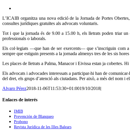
View
Larger
L’ICAIB organitza una nova edició de la Jornada de Portes Obertes, qu
Image
consultes jurídiques gratuïtes als advocats voluntaris.
Tot i que la jornada és de 9.00 a 15.00 h, els lletrats poden triar u
professionals o laborals.
Els col·legiats —que han de ser exercents— que s’inscriguin com a v
sempre que estiguin presents a la jornada almenys tres de les sis hore
Les places de lletrats a Palma, Manacor i Eivissa estan ja cobertes. Hi 
Els advocats i advocades interessats a participar-hi han de comunicar
del dret, els grups d’atenció als ciutadans. Per això, a més del nom i e
Alvaro Pérez
2018-11-06T11:53:30+01:00
19/10/2018
|
Enlaces de interés
IMIB
Prevención de Blanqueo
Probono
Revista Jurídica de les Illes Balears