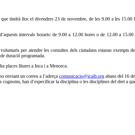
e tindrà lloc el divendres 23 de novembre, de les 9.00 a les 15.00 hor
n d’aquests intervals horaris: de 9.00 a 12.00 hores o de 12.00 a 15.00 
oluntaris per atendre les consultes dels ciutadans estaran exempts d
s de duració programada.
ha places lliures a Inca i a Menorca.
-ho enviant un correu a l’adreça
comunicacio@icaib.org
abans del 16 de 
ls cognoms, han d’especificar la disciplina o les disciplines del dret a q