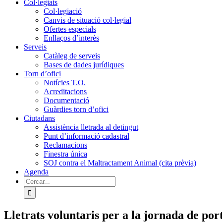
Col·legiats
Col·legiació
Canvis de situació col·legial
Ofertes especials
Enllaços d’interès
Serveis
Catàleg de serveis
Bases de dades jurídiques
Torn d’ofici
Notícies T.O.
Acreditacions
Documentació
Guàrdies torn d’ofici
Ciutadans
Assistència lletrada al detingut
Punt d’informació cadastral
Reclamacions
Finestra única
SOJ contra el Maltractament Animal (cita prèvia)
Agenda
Cerca
…
Lletrats voluntaris per a la jornada de por