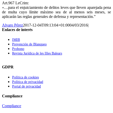
Art.967 LeCrim:
«…para el enjuiciamiento de delitos leves que lleven aparejada pena
de multa cuyo límite máximo sea de al menos seis meses, se
aplicarán las reglas generales de defensa y representación.”
Alvaro Pérez
2017-12-04T09:13:04+01:00
04/03/2016
|
Enlaces de interés
IMIB
Prevención de Blanqueo
Probono
Revista Jurídica de les Illes Balears
GDPR
Política de cookies
Política de privacidad
Portal de privacidad
Compliance
Compliance