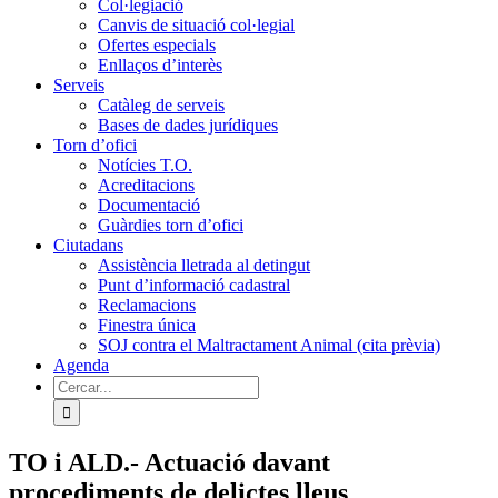
Col·legiació
Canvis de situació col·legial
Ofertes especials
Enllaços d’interès
Serveis
Catàleg de serveis
Bases de dades jurídiques
Torn d’ofici
Notícies T.O.
Acreditacions
Documentació
Guàrdies torn d’ofici
Ciutadans
Assistència lletrada al detingut
Punt d’informació cadastral
Reclamacions
Finestra única
SOJ contra el Maltractament Animal (cita prèvia)
Agenda
Cerca
…
TO i ALD.- Actuació davant
procediments de delictes lleus