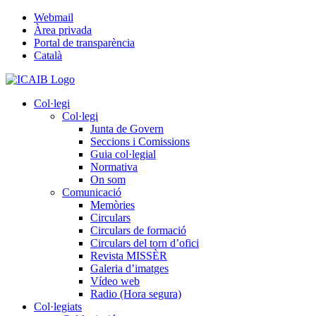
Skip
Webmail
to
Àrea privada
content
Portal de transparència
Català
Col·legi
Col·legi
Junta de Govern
Seccions i Comissions
Guia col·legial
Normativa
On som
Comunicació
Memòries
Circulars
Circulars de formació
Circulars del torn d’ofici
Revista MISSÈR
Galeria d’imatges
Vídeo web
Radio (Hora segura)
Col·legiats