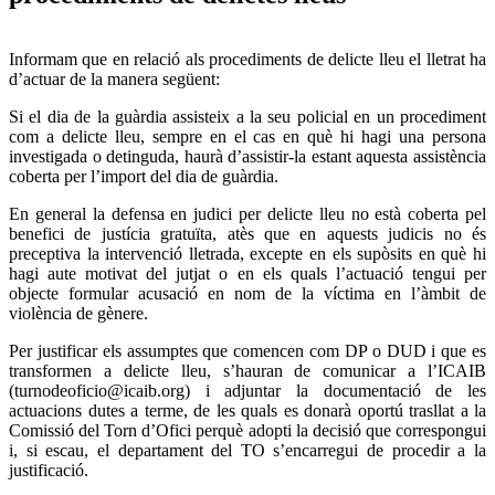
Informam que en relació als procediments de delicte lleu el lletrat ha
d’actuar de la manera següent:
Si el dia de la guàrdia assisteix a la seu policial en un procediment
com a delicte lleu, sempre en el cas en què hi hagi una persona
investigada o detinguda, haurà d’assistir-la estant aquesta assistència
coberta per l’import del dia de guàrdia.
En general la defensa en judici per delicte lleu no està coberta pel
benefici de justícia gratuïta, atès que en aquests judicis no és
preceptiva la intervenció lletrada, excepte en els supòsits en què hi
hagi aute motivat del jutjat o en els quals l’actuació tengui per
objecte formular acusació en nom de la víctima en l’àmbit de
violència de gènere.
Per justificar els assumptes que comencen com DP o DUD i que es
transformen a delicte lleu, s’hauran de comunicar a l’ICAIB
(turnodeoficio@icaib.org) i adjuntar la documentació de les
actuacions dutes a terme, de les quals es donarà oportú trasllat a la
Comissió del Torn d’Ofici perquè adopti la decisió que correspongui
i, si escau, el departament del TO s’encarregui de procedir a la
justificació.