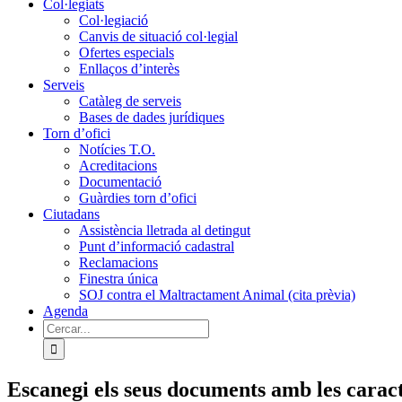
Col·legiats
Col·legiació
Canvis de situació col·legial
Ofertes especials
Enllaços d’interès
Serveis
Catàleg de serveis
Bases de dades jurídiques
Torn d’ofici
Notícies T.O.
Acreditacions
Documentació
Guàrdies torn d’ofici
Ciutadans
Assistència lletrada al detingut
Punt d’informació cadastral
Reclamacions
Finestra única
SOJ contra el Maltractament Animal (cita prèvia)
Agenda
Cerca
…
Escanegi els seus documents amb les carac