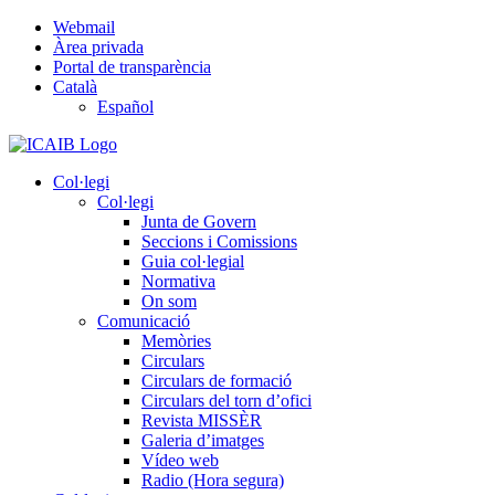
Skip
Webmail
to
Àrea privada
content
Portal de transparència
Català
Español
Col·legi
Col·legi
Junta de Govern
Seccions i Comissions
Guia col·legial
Normativa
On som
Comunicació
Memòries
Circulars
Circulars de formació
Circulars del torn d’ofici
Revista MISSÈR
Galeria d’imatges
Vídeo web
Radio (Hora segura)