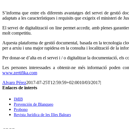
S’informa que entre els diferents avantatges del servei de gestió doc
adaptats a les característiques i requisits que exigeix el ministeri de
El servei de digitalització on line permet accedir, amb plenes garantie
molt competitiu.
Aquesta plataforma de gestió documental, basada en la tecnologia clo
per a arxiu i una major rapidesa en la consulta i localització de la info
Per donar-se d’alta en el servei i / o digitalitzar la documentació, els
Les persones interessades a obtenir-ne més informació poden cont
www.zertifika.com
Alvaro Pérez
2017-07-25T12:59:59+02:00
10/03/2017
|
Enlaces de interés
IMIB
Prevención de Blanqueo
Probono
Revista Jurídica de les Illes Balears