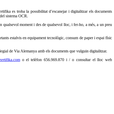
fika es troba la possibilitat d’escanejar i digitalitzar els documents
ó del sistema OCR.
 en qualsevol moment i des de qualsevol lloc, i fer-ho, a més, a un preu
ants estalvis en equipament tecnològic, consum de paper i espai físic
col·legial de Via Alemanya amb els documents que vulguin digitalitzar.
rtifika.com
o el telèfon 656.969.870 i / o consultar el lloc web