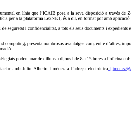
umental en línia que l’ICAIB posa a la seva disposició a través de Zerti
 Justícia per a la plataforma LexNET, és a dir, en format pdf amb aplicaci
s de seguretat i confidencialitat, a tots els seus documents i expedients
ud computing, presenta nombrosos avantatges com, entre d’altres, import
rmació.
 col·legiats poden anar de dilluns a dijous i de 8 a 15 hores a l’oficina 
actar amb Julio Alberto Jiménez a l’adreça electrònica
jjimenez@ze