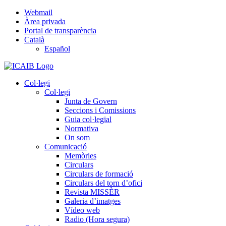
Skip
Webmail
to
Àrea privada
content
Portal de transparència
Català
Español
Col·legi
Col·legi
Junta de Govern
Seccions i Comissions
Guia col·legial
Normativa
On som
Comunicació
Memòries
Circulars
Circulars de formació
Circulars del torn d’ofici
Revista MISSÈR
Galeria d’imatges
Vídeo web
Radio (Hora segura)