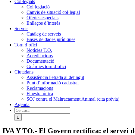
Col·legiats
Col·legiació
Canvis de situació col·legial
Ofertes especials
Enllaços d’interès
Serveis
Catàleg de serveis
Bases de dades jurídiques
Torn d’ofici
Notícies T.O.
Acreditacions
Documentació
Guàrdies torn d’ofici
Ciutadans
Assistència lletrada al detingut
Punt d’informació cadastral
Reclamacions
Finestra única
SOJ contra el Maltractament Animal (cita prèvia)
Agenda
Cerca
…
IVA Y TO.- El Govern rectifica: el servei d