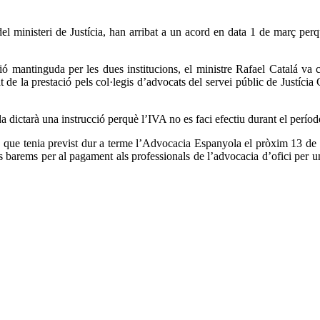
 ministeri de Justícia, han arribat a un acord en data 1 de març perquè
eunió mantinguda per les dues institucions, el ministre Rafael Catal
etat de la prestació pels col·legis d’advocats del servei públic de Justíc
a dictarà una instrucció perquè l’IVA no es faci efectiu durant el període 
 que tenia previst dur a terme l’Advocacia Espanyola el pròxim 13 de ma
ls barems per al pagament als professionals de l’advocacia d’ofici per un