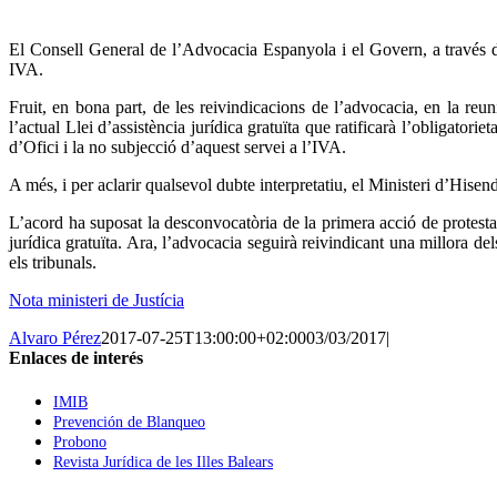
El Consell General de l’Advocacia Espanyola i el Govern, a través del
IVA.
Fruit, en bona part, de les reivindicacions de l’advocacia, en la r
l’actual Llei d’assistència jurídica gratuïta que ratificarà l’obligatori
d’Ofici i la no subjecció d’aquest servei a l’IVA.
A més, i per aclarir qualsevol dubte interpretatiu, el Ministeri d’Hisend
L’acord ha suposat la desconvocatòria de la primera acció de protesta
jurídica gratuïta. Ara, l’advocacia seguirà reivindicant una millora de
els tribunals.
Nota ministeri de Justícia
Alvaro Pérez
2017-07-25T13:00:00+02:00
03/03/2017
|
Enlaces de interés
IMIB
Prevención de Blanqueo
Probono
Revista Jurídica de les Illes Balears